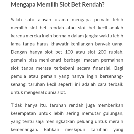
Mengapa Memilih Slot Bet Rendah?
Salah satu alasan utama mengapa pemain lebih
memilih slot bet rendah atau slot bet kecil adalah
karena mereka ingin bermain dalam jangka waktu lebih
lama tanpa harus khawatir kehilangan banyak uang.
Dengan hanya slot bet 100 atau slot 200 rupiah,
pemain bisa menikmati berbagai macam permainan
slot tanpa merasa terbebani secara finansial. Bagi
pemula atau pemain yang hanya ingin bersenang-
senang, taruhan kecil seperti ini adalah cara terbaik
untuk mengenal dunia slot.
Tidak hanya itu, taruhan rendah juga memberikan
kesempatan untuk lebih sering memutar gulungan,
yang tentu saja meningkatkan peluang untuk meraih
kemenangan. Bahkan meskipun taruhan yang