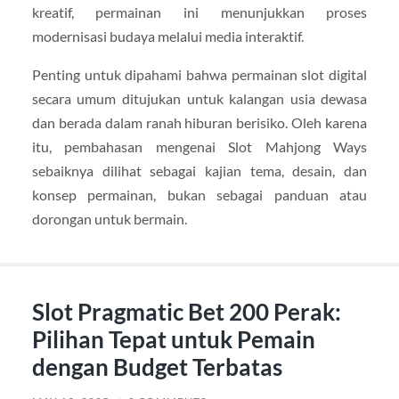
kreatif, permainan ini menunjukkan proses
modernisasi budaya melalui media interaktif.
Penting untuk dipahami bahwa permainan slot digital
secara umum ditujukan untuk kalangan usia dewasa
dan berada dalam ranah hiburan berisiko. Oleh karena
itu, pembahasan mengenai Slot Mahjong Ways
sebaiknya dilihat sebagai kajian tema, desain, dan
konsep permainan, bukan sebagai panduan atau
dorongan untuk bermain.
Slot Pragmatic Bet 200 Perak:
Pilihan Tepat untuk Pemain
dengan Budget Terbatas