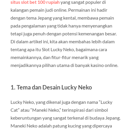
situs slot bet 100 rupiah
yang sangat populer di
kalangan pemain judi online. Permainan ini hadir
dengan tema Jepang yang kental, membawa pemain
pada pengalaman yang tidak hanya menyenangkan
tetapi juga penuh dengan potensi kemenangan besar.
Di dalam artikel ini, kita akan membahas lebih dalam
tentang apa itu Slot Lucky Neko, bagaimana cara
memainkannya, dan fitur-fitur menarik yang
menjadikannya pilihan utama di banyak kasino online.
1. Tema dan Desain Lucky Neko
Lucky Neko, yang dikenal juga dengan nama “Lucky
Cat” atau “Maneki Neko,” terinspirasi dari simbol
keberuntungan yang sangat terkenal di budaya Jepang.
Maneki Neko adalah patung kucing yang dipercaya