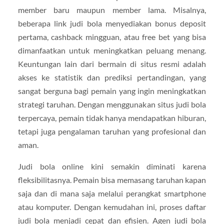
member baru maupun member lama. Misalnya,
beberapa link judi bola menyediakan bonus deposit
pertama, cashback mingguan, atau free bet yang bisa
dimanfaatkan untuk meningkatkan peluang menang.
Keuntungan lain dari bermain di situs resmi adalah
akses ke statistik dan prediksi pertandingan, yang
sangat berguna bagi pemain yang ingin meningkatkan
strategi taruhan. Dengan menggunakan situs judi bola
terpercaya, pemain tidak hanya mendapatkan hiburan,
tetapi juga pengalaman taruhan yang profesional dan
aman.
Judi bola online kini semakin diminati karena
fleksibilitasnya. Pemain bisa memasang taruhan kapan
saja dan di mana saja melalui perangkat smartphone
atau komputer. Dengan kemudahan ini, proses daftar
judi bola menjadi cepat dan efisien. Agen judi bola