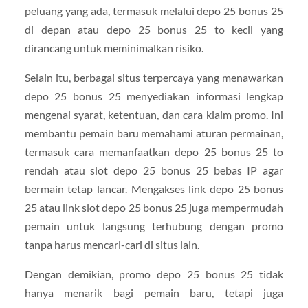
peluang yang ada, termasuk melalui depo 25 bonus 25
di depan atau depo 25 bonus 25 to kecil yang
dirancang untuk meminimalkan risiko.
Selain itu, berbagai situs terpercaya yang menawarkan
depo 25 bonus 25 menyediakan informasi lengkap
mengenai syarat, ketentuan, dan cara klaim promo. Ini
membantu pemain baru memahami aturan permainan,
termasuk cara memanfaatkan depo 25 bonus 25 to
rendah atau slot depo 25 bonus 25 bebas IP agar
bermain tetap lancar. Mengakses link depo 25 bonus
25 atau link slot depo 25 bonus 25 juga mempermudah
pemain untuk langsung terhubung dengan promo
tanpa harus mencari-cari di situs lain.
Dengan demikian, promo depo 25 bonus 25 tidak
hanya menarik bagi pemain baru, tetapi juga