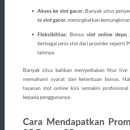
Akses ke slot gacor:
Banyak situs penyed
ke
slot gacor
, meningkatkan kemungkina
Fleksibilitas:
Bonus
slot online depo
berbagai jenis slot dari provider seperti
lainnya.
Banyak situs bahkan menyediakan fitur liv
memahami syarat dan ketentuan bonus. Ha
layanan slot online kini semakin profesiona
kepada penggunanya.
Cara Mendapatkan Prom