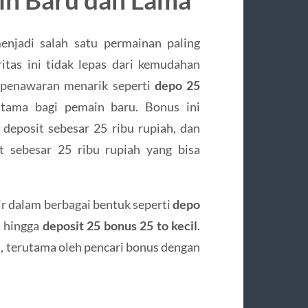
njadi salah satu permainan paling
itas ini tidak lepas dari kemudahan
i penawaran menarik seperti
depo 25
tama bagi pemain baru. Bonus ini
deposit sebesar 25 ribu rupiah, dan
 sebesar 25 ribu rupiah yang bisa
adir dalam berbagai bentuk seperti
depo
, hingga
deposit 25 bonus 25 to kecil
.
i, terutama oleh pencari bonus dengan