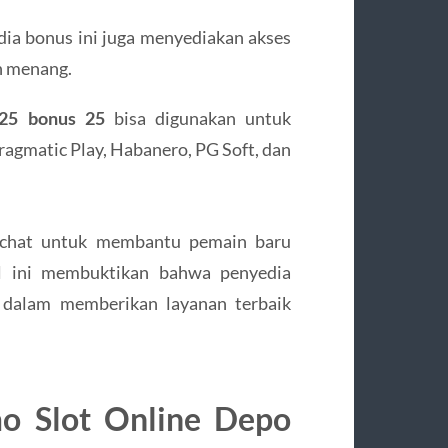
ia bonus ini juga menyediakan akses
n menang.
 25 bonus 25
bisa digunakan untuk
 Pragmatic Play, Habanero, PG Soft, dan
e chat untuk membantu pemain baru
l ini membuktikan bahwa penyedia
l dalam memberikan layanan terbaik
o Slot Online Depo