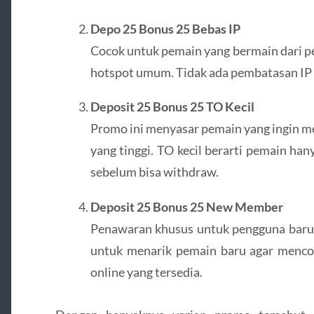
Depo 25 Bonus 25 Bebas IP
Cocok untuk pemain yang bermain dari p
hotspot umum. Tidak ada pembatasan IP m
Deposit 25 Bonus 25 TO Kecil
Promo ini menyasar pemain yang ingin m
yang tinggi. TO kecil berarti pemain ha
sebelum bisa withdraw.
Deposit 25 Bonus 25 New Member
Penawaran khusus untuk pengguna baru d
untuk menarik pemain baru agar mencob
online yang tersedia.