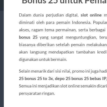
Dalam dunia perjudian digital,
slot online
me
diminati oleh para pemain Indonesia. Popular
akses, ragam tema permainan, serta berbaga
bonus 25
yang sangat menguntungkan, teru
biasanya diberikan setelah pemain melakukan 
akan langsung mendapatkan tambahan kredit
digunakan untuk bermain.
Selain menarik dari sisi nilai, promo ini juga h
25 bonus 25 to 3x
,
depo 25 bonus 25 bebas IP
Semua ini menjadikan slot online semakin dicar
persyaratan ringan.