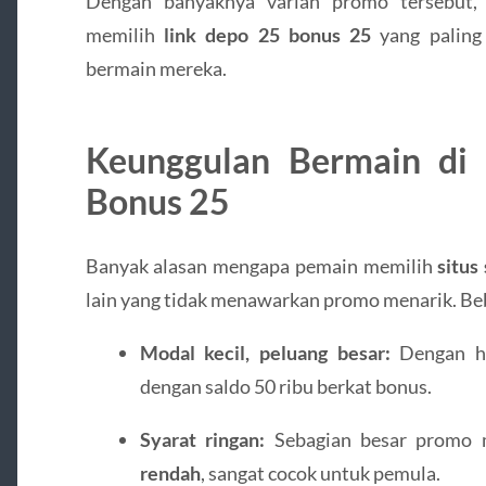
Dengan banyaknya varian promo tersebut,
memilih
link depo 25 bonus 25
yang paling
bermain mereka.
Keunggulan Bermain di 
Bonus 25
Banyak alasan mengapa pemain memilih
situs
lain yang tidak menawarkan promo menarik. B
Modal kecil, peluang besar:
Dengan ha
dengan saldo 50 ribu berkat bonus.
Syarat ringan:
Sebagian besar promo
rendah
, sangat cocok untuk pemula.