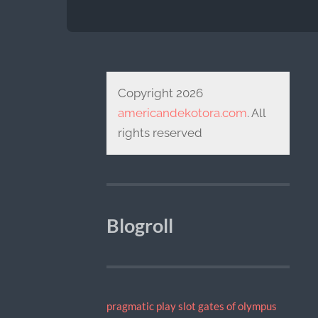
Copyright 2026
americandekotora.com
. All
rights reserved
Blogroll
pragmatic play slot gates of olympus