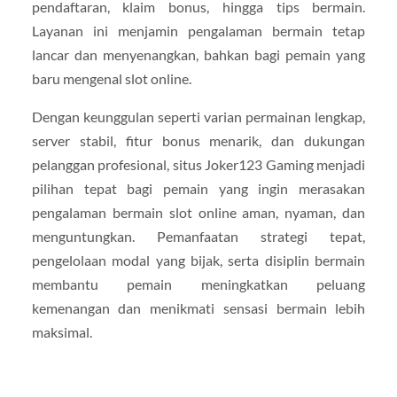
pendaftaran, klaim bonus, hingga tips bermain.
Layanan ini menjamin pengalaman bermain tetap
lancar dan menyenangkan, bahkan bagi pemain yang
baru mengenal slot online.
Dengan keunggulan seperti varian permainan lengkap,
server stabil, fitur bonus menarik, dan dukungan
pelanggan profesional, situs Joker123 Gaming menjadi
pilihan tepat bagi pemain yang ingin merasakan
pengalaman bermain slot online aman, nyaman, dan
menguntungkan. Pemanfaatan strategi tepat,
pengelolaan modal yang bijak, serta disiplin bermain
membantu pemain meningkatkan peluang
kemenangan dan menikmati sensasi bermain lebih
maksimal.