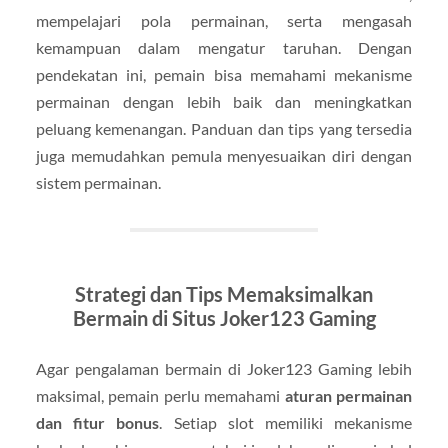
mempelajari pola permainan, serta mengasah
kemampuan dalam mengatur taruhan. Dengan
pendekatan ini, pemain bisa memahami mekanisme
permainan dengan lebih baik dan meningkatkan
peluang kemenangan. Panduan dan tips yang tersedia
juga memudahkan pemula menyesuaikan diri dengan
sistem permainan.
Strategi dan Tips Memaksimalkan
Bermain di Situs Joker123 Gaming
Agar pengalaman bermain di Joker123 Gaming lebih
maksimal, pemain perlu memahami
aturan permainan
dan fitur bonus
. Setiap slot memiliki mekanisme