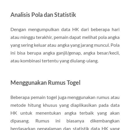
Analisis Pola dan Statistik
Dengan mengumpulkan data HK dari beberapa hari
atau minggu terakhir, pemain dapat melihat pola angka
yang sering keluar atau angka yang jarang muncul. Pola
ini bisa berupa angka ganjil/genap, angka besar/kecil,
atau kombinasi tertentu yang diulang-ulang.
Menggunakan Rumus Togel
Beberapa pemain togel juga menggunakan rumus atau
metode hitung khusus yang diaplikasikan pada data
HK untuk menentukan angka terbaik yang akan
dipasang. Rumus ini biasanya dikembangkan
berdasarkan pengalaman dan statistik data HK yang