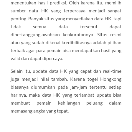
menentukan hasil prediksi. Oleh karena itu, memilih
sumber data HK yang terpercaya menjadi sangat
penting. Banyak situs yang menyediakan data HK, tapi
tidak semua data tersebut dapat
dipertanggungjawabkan keakuratannya. Situs resmi
atau yang sudah dikenal kredibilitasnya adalah pilihan
terbaik agar para pemain bisa mendapatkan hasil yang
valid dan dapat dipercaya.
Selain itu, update data HK yang cepat dan real-time
juga menjadi nilai tambah. Karena togel Hongkong
biasanya diumumkan pada jam-jam tertentu setiap
harinya, maka data HK yang terlambat update bisa
membuat pemain kehilangan peluang dalam
memasang angka yang tepat.