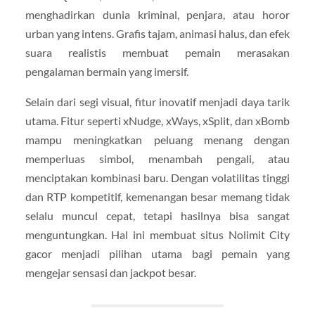
menghadirkan dunia kriminal, penjara, atau horor
urban yang intens. Grafis tajam, animasi halus, dan efek
suara realistis membuat pemain merasakan
pengalaman bermain yang imersif.
Selain dari segi visual, fitur inovatif menjadi daya tarik
utama. Fitur seperti xNudge, xWays, xSplit, dan xBomb
mampu meningkatkan peluang menang dengan
memperluas simbol, menambah pengali, atau
menciptakan kombinasi baru. Dengan volatilitas tinggi
dan RTP kompetitif, kemenangan besar memang tidak
selalu muncul cepat, tetapi hasilnya bisa sangat
menguntungkan. Hal ini membuat situs Nolimit City
gacor menjadi pilihan utama bagi pemain yang
mengejar sensasi dan jackpot besar.