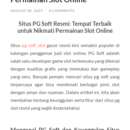
AUGUST 28, 2025
/
0 COMMENTS
Situs PG Soft Resmi: Tempat Terbaik
untuk Nikmati Permainan Slot Online
Situs
pg soft slot
gacor
resmi kini semakin populer di
kalangan penggemar judi slot online. PG Soft adalah
salah satu developer game slot terkemuka yang dikenal
dengan kualitas grafis yang memukau dan gameplay
yang seru. Banyak pemain mencari situs pg soft yang
terpercaya agar bisa menikmati berbagai jenis slot
dengan aman dan nyaman. Dalam artikel ini, kita akan
membahas tentang keunggulan serta fitur dari situs pg
slot resmi yang wajib Anda ketahui.
Mengenal PG Soft dan Keunggulan Situs