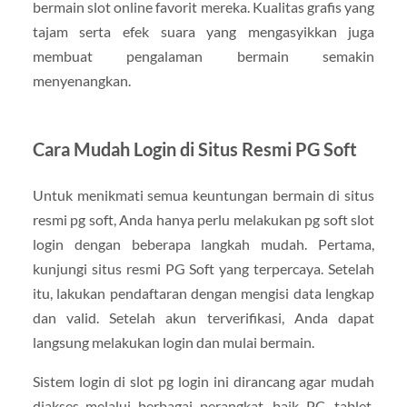
bermain slot online favorit mereka. Kualitas grafis yang
tajam serta efek suara yang mengasyikkan juga
membuat pengalaman bermain semakin
menyenangkan.
Cara Mudah Login di Situs Resmi PG Soft
Untuk menikmati semua keuntungan bermain di situs
resmi pg soft, Anda hanya perlu melakukan pg soft slot
login dengan beberapa langkah mudah. Pertama,
kunjungi situs resmi PG Soft yang terpercaya. Setelah
itu, lakukan pendaftaran dengan mengisi data lengkap
dan valid. Setelah akun terverifikasi, Anda dapat
langsung melakukan login dan mulai bermain.
Sistem login di slot pg login ini dirancang agar mudah
diakses melalui berbagai perangkat, baik PC, tablet,