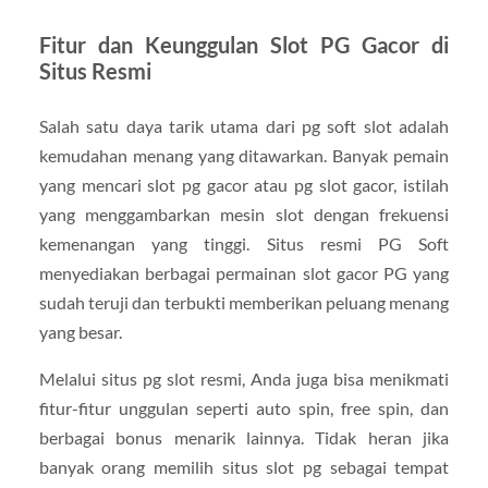
Fitur dan Keunggulan Slot PG Gacor di
Situs Resmi
Salah satu daya tarik utama dari pg soft slot adalah
kemudahan menang yang ditawarkan. Banyak pemain
yang mencari slot pg gacor atau pg slot gacor, istilah
yang menggambarkan mesin slot dengan frekuensi
kemenangan yang tinggi. Situs resmi PG Soft
menyediakan berbagai permainan slot gacor PG yang
sudah teruji dan terbukti memberikan peluang menang
yang besar.
Melalui situs pg slot resmi, Anda juga bisa menikmati
fitur-fitur unggulan seperti auto spin, free spin, dan
berbagai bonus menarik lainnya. Tidak heran jika
banyak orang memilih situs slot pg sebagai tempat