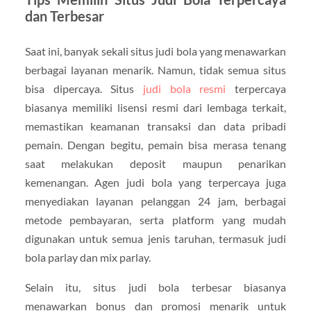
dan Terbesar
Saat ini, banyak sekali situs judi bola yang menawarkan
berbagai layanan menarik. Namun, tidak semua situs
bisa dipercaya. Situs
judi bola resmi
terpercaya
biasanya memiliki lisensi resmi dari lembaga terkait,
memastikan keamanan transaksi dan data pribadi
pemain. Dengan begitu, pemain bisa merasa tenang
saat melakukan deposit maupun penarikan
kemenangan. Agen judi bola yang terpercaya juga
menyediakan layanan pelanggan 24 jam, berbagai
metode pembayaran, serta platform yang mudah
digunakan untuk semua jenis taruhan, termasuk judi
bola parlay dan mix parlay.
Selain itu, situs judi bola terbesar biasanya
menawarkan bonus dan promosi menarik untuk