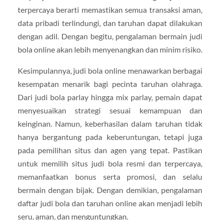
terpercaya berarti memastikan semua transaksi aman,
data pribadi terlindungi, dan taruhan dapat dilakukan
dengan adil. Dengan begitu, pengalaman bermain judi
bola online akan lebih menyenangkan dan minim risiko.
Kesimpulannya, judi bola online menawarkan berbagai
kesempatan menarik bagi pecinta taruhan olahraga.
Dari judi bola parlay hingga mix parlay, pemain dapat
menyesuaikan strategi sesuai kemampuan dan
keinginan. Namun, keberhasilan dalam taruhan tidak
hanya bergantung pada keberuntungan, tetapi juga
pada pemilihan situs dan agen yang tepat. Pastikan
untuk memilih situs judi bola resmi dan terpercaya,
memanfaatkan bonus serta promosi, dan selalu
bermain dengan bijak. Dengan demikian, pengalaman
daftar judi bola dan taruhan online akan menjadi lebih
seru, aman, dan menguntungkan.