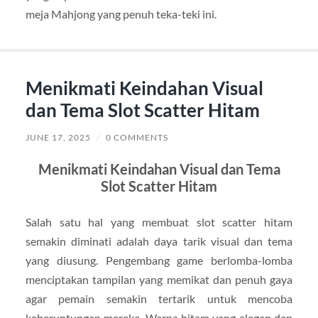
meja Mahjong yang penuh teka-teki ini.
Menikmati Keindahan Visual
dan Tema Slot Scatter Hitam
JUNE 17, 2025
/
0 COMMENTS
Menikmati Keindahan Visual dan Tema
Slot Scatter Hitam
Salah satu hal yang membuat slot scatter hitam
semakin diminati adalah daya tarik visual dan tema
yang diusung. Pengembang game berlomba-lomba
menciptakan tampilan yang memikat dan penuh gaya
agar pemain semakin tertarik untuk mencoba
keberuntungan mereka. Warna hitam yang elegan dan