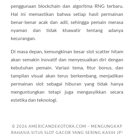
penggunaan blockchain dan algoritma RNG terbaru.
Hal ini memastikan bahwa setiap hasil permainan
benar-benar acak dan adil, sehingga pemain merasa
nyaman dan tidak khawatir tentang adanya
kecurangan.
Di masa depan, kemungkinan besar slot scatter hitam
akan semakin inovatif dan menyesuaikan diri dengan
kebutuhan pemain. Variasi tema, fitur bonus, dan
tampilan visual akan terus berkembang, menjadikan
permainan slot sebagai hiburan yang tidak hanya
menguntungkan tetapi juga mengasyikkan secara
estetika dan teknologi.
© 2026
AMERICANDEKOTORA.COM – MENGUNGKAP
RAHASIA SITUS SLOT GACOR YANG SERING KASIH JP!