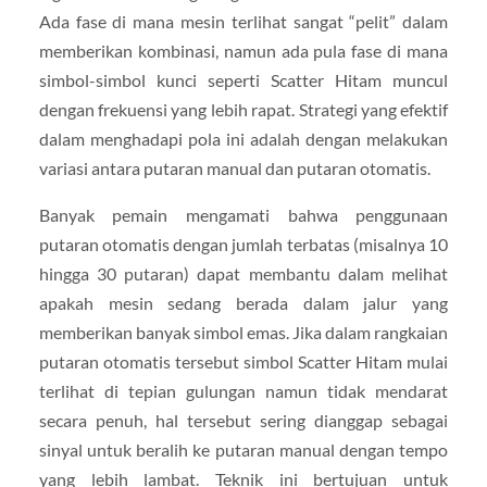
Ada fase di mana mesin terlihat sangat “pelit” dalam
memberikan kombinasi, namun ada pula fase di mana
simbol-simbol kunci seperti Scatter Hitam muncul
dengan frekuensi yang lebih rapat. Strategi yang efektif
dalam menghadapi pola ini adalah dengan melakukan
variasi antara putaran manual dan putaran otomatis.
Banyak pemain mengamati bahwa penggunaan
putaran otomatis dengan jumlah terbatas (misalnya 10
hingga 30 putaran) dapat membantu dalam melihat
apakah mesin sedang berada dalam jalur yang
memberikan banyak simbol emas. Jika dalam rangkaian
putaran otomatis tersebut simbol Scatter Hitam mulai
terlihat di tepian gulungan namun tidak mendarat
secara penuh, hal tersebut sering dianggap sebagai
sinyal untuk beralih ke putaran manual dengan tempo
yang lebih lambat. Teknik ini bertujuan untuk