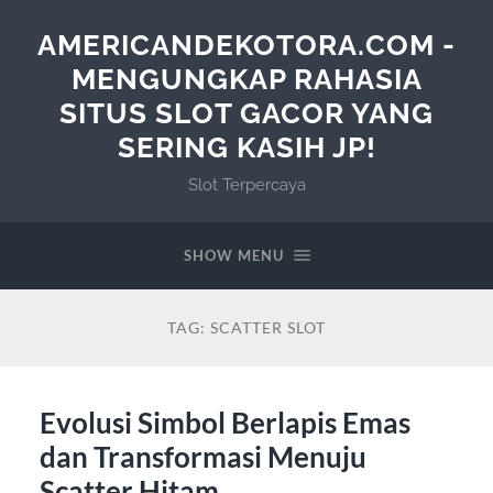
AMERICANDEKOTORA.COM -
MENGUNGKAP RAHASIA
SITUS SLOT GACOR YANG
SERING KASIH JP!
Slot Terpercaya
SHOW MENU
TAG:
SCATTER SLOT
Evolusi Simbol Berlapis Emas
dan Transformasi Menuju
Scatter Hitam