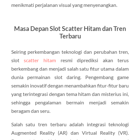
menikmati perjalanan visual yang menyenangkan.
Masa Depan Slot Scatter Hitam dan Tren
Terbaru
Seiring perkembangan teknologi dan perubahan tren,
slot
scatter hitam
resmi diprediksi akan terus
berkembang dan menjadi salah satu fitur utama dalam
dunia permainan slot daring. Pengembang game
semakin inovatif dengan menambahkan fitur-fitur baru
yang terintegrasi dengan tema hitam dan misterius ini,
sehingga pengalaman bermain menjadi semakin
beragam dan seru.
Salah satu tren terbaru adalah integrasi teknologi
Augmented Reality (AR) dan Virtual Reality (VR).