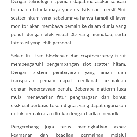
Dengan teknologi ini, pemain dapat merasakan sensasi
bermain di dunia maya yang realistis dan imersif. Slot
scatter hitam yang sebelumnya hanya tampil di layar
monitor akan membawa pemain ke dalam dunia yang
penuh dengan efek visual 3D yang memukau, serta
interaksi yang lebih personal.
Selain itu, tren blockchain dan cryptocurrency turut
mempengaruhi pengembangan slot scatter hitam.
Dengan sistem pembayaran yang aman dan
transparan, pemain dapat menikmati permainan
dengan kepercayaan penuh. Beberapa platform juga
mulai menawarkan fitur penghargaan dan bonus
eksklusif berbasis token digital, yang dapat digunakan
untuk bermain atau ditukar dengan hadiah menarik.
Pengembang juga terus meningkatkan aspek
keamanan dan keadilan permainan melalui