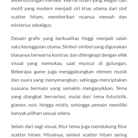
motif yang modern menjadi ciri khas utama dari slot
scatter hitam, memberikan nuansa mewah dan
misterius sekaligus.
Desain grafis yang berkualitas tinggi menjadi salah
satu keunggulan utama. Simbol-simbol yang digunakan
biasanya berwarna kontras dan dilengkapi dengan efek
visual yang memukau saat muncul di gulungan.
Beberapa game juga menggabungkan elemen musik
dan suara yang menyenangkan, sehingga menciptakan
suasana bermain yang semakin mengasyikkan. Tema
yang diangkat bervariasi, mulai dari tema futuristik,
glamor, noir, hingga mistis, sehingga pemain memiliki
banyak pilihan sesuai selera.
Selain dari segi visual, fitur tema juga mendukung fitur
scatter hitam. Misalnya, simbol scatter hitam sering