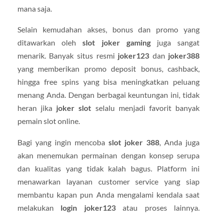
mana saja.
Selain kemudahan akses, bonus dan promo yang
ditawarkan oleh
slot joker gaming
juga sangat
menarik. Banyak situs resmi
joker123
dan
joker388
yang memberikan promo deposit bonus, cashback,
hingga free spins yang bisa meningkatkan peluang
menang Anda. Dengan berbagai keuntungan ini, tidak
heran jika
joker slot
selalu menjadi favorit banyak
pemain slot online.
Bagi yang ingin mencoba
slot joker 388
, Anda juga
akan menemukan permainan dengan konsep serupa
dan kualitas yang tidak kalah bagus. Platform ini
menawarkan layanan customer service yang siap
membantu kapan pun Anda mengalami kendala saat
melakukan
login joker123
atau proses lainnya.