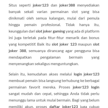
Situs seperti
joker123
dan
joker388
menyediakan
banyak sekali varian permainan slot yang bisa
dinikmati oleh semua kalangan, mulai dari pemula
hingga pemain profesional. Tidak hanya itu,
keunggulan dari
slot joker gaming
yang ada di platform
ini juga terletak pada fitur-fitur menarik dan bonus
yang kompetitif. Baik itu
slot joker 123
maupun
slot
joker 388
, semuanya dirancang agar pengguna bisa
mendapatkan pengalaman bermain yang
menyenangkan sekaligus menguntungkan.
Selain itu, kemudahan akses melalui
login joker123
membuat pemain bisa langsung terhubung ke berbagai
permainan favorit mereka. Proses
joker123 login
sangat mudah dan cepat, sehingga Anda tidak perlu
menunggu lama untuk mulai bermain. Bagi yang belum
memiliki akun, proses
daftar joker123
juga cukup