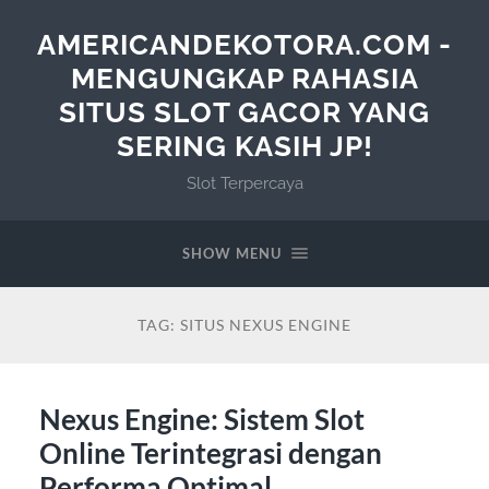
AMERICANDEKOTORA.COM -
MENGUNGKAP RAHASIA
SITUS SLOT GACOR YANG
SERING KASIH JP!
Slot Terpercaya
SHOW MENU
TAG:
SITUS NEXUS ENGINE
Nexus Engine: Sistem Slot
Online Terintegrasi dengan
Performa Optimal