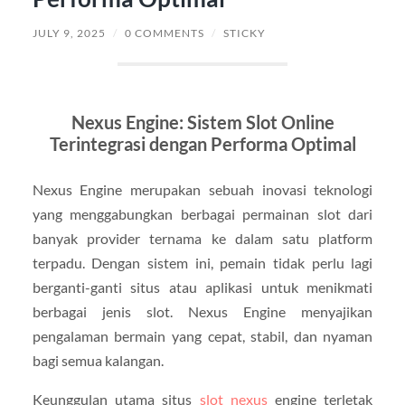
JULY 9, 2025
/
0 COMMENTS
/
STICKY
Nexus Engine: Sistem Slot Online
Terintegrasi dengan Performa Optimal
Nexus Engine merupakan sebuah inovasi teknologi
yang menggabungkan berbagai permainan slot dari
banyak provider ternama ke dalam satu platform
terpadu. Dengan sistem ini, pemain tidak perlu lagi
berganti-ganti situs atau aplikasi untuk menikmati
berbagai jenis slot. Nexus Engine menyajikan
pengalaman bermain yang cepat, stabil, dan nyaman
bagi semua kalangan.
Keunggulan utama situs
slot nexus
engine terletak