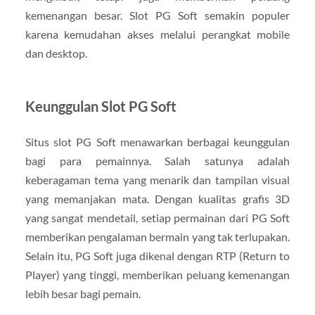
kemenangan besar. Slot PG Soft semakin populer
karena kemudahan akses melalui perangkat mobile
dan desktop.
Keunggulan Slot PG Soft
Situs slot PG Soft menawarkan berbagai keunggulan
bagi para pemainnya. Salah satunya adalah
keberagaman tema yang menarik dan tampilan visual
yang memanjakan mata. Dengan kualitas grafis 3D
yang sangat mendetail, setiap permainan dari PG Soft
memberikan pengalaman bermain yang tak terlupakan.
Selain itu, PG Soft juga dikenal dengan RTP (Return to
Player) yang tinggi, memberikan peluang kemenangan
lebih besar bagi pemain.