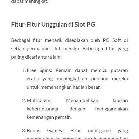
dapat meningkat.
Fitur-Fitur Unggulan di Slot PG
Berbagai fitur menarik disediakan oleh PG Soft di
setiap permainan slot mereka. Beberapa fitur yang
paling dicari antara lain:
Free Spins: Pemain dapat memicu putaran
gratis yang meningkatkan peluang mereka
untuk memenangkan hadiah besar.
Multipliers: Menambahkan lapisan
keberuntungan dengan menggandakan
kemenangan pemain.
Bonus Games: Fitur mini-game yang
memberikan kesempatan untuk mendapatkan