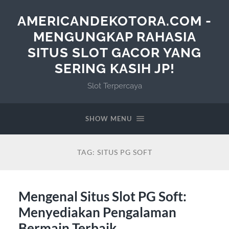
AMERICANDEKOTORA.COM -
MENGUNGKAP RAHASIA
SITUS SLOT GACOR YANG
SERING KASIH JP!
Slot Terpercaya
SHOW MENU
TAG:
SITUS PG SOFT
Mengenal Situs Slot PG Soft:
Menyediakan Pengalaman
Bermain Terbaik