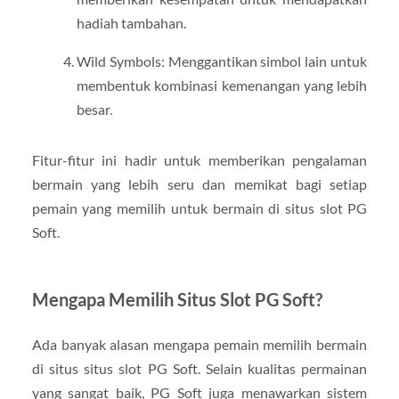
hadiah tambahan.
Wild Symbols: Menggantikan simbol lain untuk
membentuk kombinasi kemenangan yang lebih
besar.
Fitur-fitur ini hadir untuk memberikan pengalaman
bermain yang lebih seru dan memikat bagi setiap
pemain yang memilih untuk bermain di situs slot PG
Soft.
Mengapa Memilih Situs Slot PG Soft?
Ada banyak alasan mengapa pemain memilih bermain
di situs situs slot PG Soft. Selain kualitas permainan
yang sangat baik, PG Soft juga menawarkan sistem