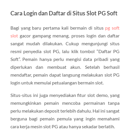
Cara Login dan Daftar di Situs Slot PG Soft
Bagi yang baru pertama kali bermain di situs
pg soft
slot
gacor gampang menang
, proses login dan daftar
sangat mudah dilakukan. Cukup mengunjungi situs
resmi penyedia slot PG, lalu klik tombol “Daftar PG
Soft”. Pemain hanya perlu mengisi data pribadi yang
diperlukan dan membuat akun. Setelah berhasil
mendaftar, pemain dapat langsung melakukan slot PG
login untuk memulai petualangan bermain slot.
Situs-situs ini juga menyediakan fitur slot demo, yang
memungkinkan pemain mencoba permainan tanpa
perlu melakukan deposit terlebih dahulu. Hal ini sangat
berguna bagi pemain pemula yang ingin memahami
cara kerja mesin slot PG atau hanya sekadar berlatih.