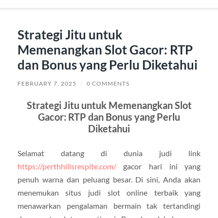
Strategi Jitu untuk
Memenangkan Slot Gacor: RTP
dan Bonus yang Perlu Diketahui
FEBRUARY 7, 2025
/
0 COMMENTS
Strategi Jitu untuk Memenangkan Slot
Gacor: RTP dan Bonus yang Perlu
Diketahui
Selamat datang di dunia judi link
https://perthhillsrespite.com/
gacor hari ini yang
penuh warna dan peluang besar. Di sini, Anda akan
menemukan situs judi slot online terbaik yang
menawarkan pengalaman bermain tak tertandingi