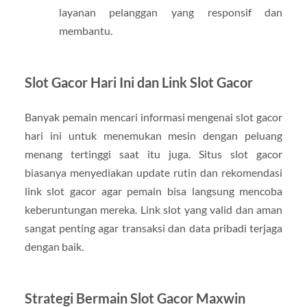
layanan pelanggan yang responsif dan
membantu.
Slot Gacor Hari Ini dan Link Slot Gacor
Banyak pemain mencari informasi mengenai slot gacor
hari ini untuk menemukan mesin dengan peluang
menang tertinggi saat itu juga. Situs slot gacor
biasanya menyediakan update rutin dan rekomendasi
link slot gacor agar pemain bisa langsung mencoba
keberuntungan mereka. Link slot yang valid dan aman
sangat penting agar transaksi dan data pribadi terjaga
dengan baik.
Strategi Bermain Slot Gacor Maxwin