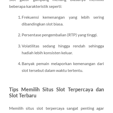
beberapa karakteristik seperti:
Frekuensi kemenangan yang lebih sering
dibandingkan slot biasa.
Persentase pengembalian (RTP) yang tinggi.
Volatilitas sedang hingga rendah sehingga
hadiah lebih konsisten keluar.
Banyak pemain melaporkan kemenangan dari
slot tersebut dalam waktu tertentu.
Tips Memilih Situs Slot Terpercaya dan
Slot Terbaru
Memilih situs slot terpercaya sangat penting agar