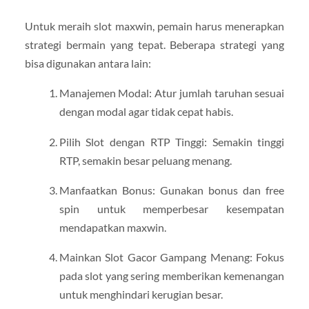
Untuk meraih slot maxwin, pemain harus menerapkan
strategi bermain yang tepat. Beberapa strategi yang
bisa digunakan antara lain:
Manajemen Modal: Atur jumlah taruhan sesuai
dengan modal agar tidak cepat habis.
Pilih Slot dengan RTP Tinggi: Semakin tinggi
RTP, semakin besar peluang menang.
Manfaatkan Bonus: Gunakan bonus dan free
spin untuk memperbesar kesempatan
mendapatkan maxwin.
Mainkan Slot Gacor Gampang Menang: Fokus
pada slot yang sering memberikan kemenangan
untuk menghindari kerugian besar.