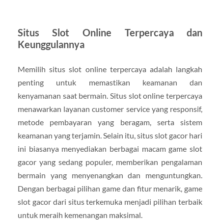
Situs Slot Online Terpercaya dan
Keunggulannya
Memilih situs slot online terpercaya adalah langkah
penting untuk memastikan keamanan dan
kenyamanan saat bermain. Situs slot online terpercaya
menawarkan layanan customer service yang responsif,
metode pembayaran yang beragam, serta sistem
keamanan yang terjamin. Selain itu, situs slot gacor hari
ini biasanya menyediakan berbagai macam game slot
gacor yang sedang populer, memberikan pengalaman
bermain yang menyenangkan dan menguntungkan.
Dengan berbagai pilihan game dan fitur menarik, game
slot gacor dari situs terkemuka menjadi pilihan terbaik
untuk meraih kemenangan maksimal.