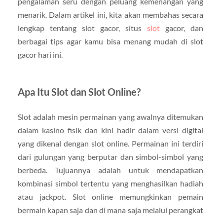
pengalaman seru dengan peluang kemenangan yang
menarik. Dalam artikel ini, kita akan membahas secara
lengkap tentang slot gacor, situs
slot
gacor, dan
berbagai tips agar kamu bisa menang mudah di slot
gacor hari ini.
Apa Itu Slot dan Slot Online?
Slot adalah mesin permainan yang awalnya ditemukan
dalam kasino fisik dan kini hadir dalam versi digital
yang dikenal dengan slot online. Permainan ini terdiri
dari gulungan yang berputar dan simbol-simbol yang
berbeda. Tujuannya adalah untuk mendapatkan
kombinasi simbol tertentu yang menghasilkan hadiah
atau jackpot. Slot online memungkinkan pemain
bermain kapan saja dan di mana saja melalui perangkat