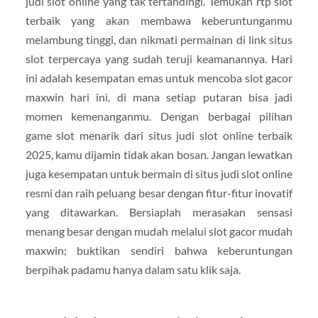
judi slot online yang tak tertandingi. Temukan rtp slot
terbaik yang akan membawa keberuntunganmu
melambung tinggi, dan nikmati permainan di link situs
slot terpercaya yang sudah teruji keamanannya. Hari
ini adalah kesempatan emas untuk mencoba slot gacor
maxwin hari ini, di mana setiap putaran bisa jadi
momen kemenanganmu. Dengan berbagai pilihan
game slot menarik dari situs judi slot online terbaik
2025, kamu dijamin tidak akan bosan. Jangan lewatkan
juga kesempatan untuk bermain di situs judi slot online
resmi dan raih peluang besar dengan fitur-fitur inovatif
yang ditawarkan. Bersiaplah merasakan sensasi
menang besar dengan mudah melalui slot gacor mudah
maxwin; buktikan sendiri bahwa keberuntungan
berpihak padamu hanya dalam satu klik saja.