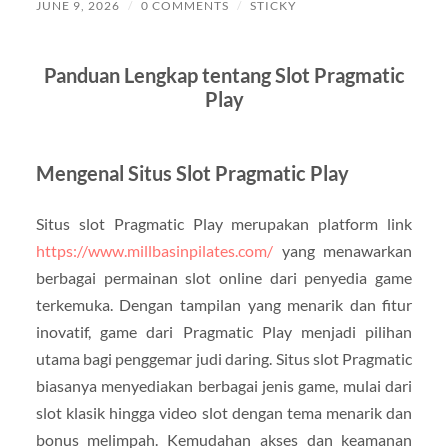
JUNE 9, 2026
/
0 COMMENTS
/
STICKY
Panduan Lengkap tentang Slot Pragmatic
Play
Mengenal Situs Slot Pragmatic Play
Situs slot Pragmatic Play merupakan platform link
https://www.millbasinpilates.com/
yang menawarkan
berbagai permainan slot online dari penyedia game
terkemuka. Dengan tampilan yang menarik dan fitur
inovatif, game dari Pragmatic Play menjadi pilihan
utama bagi penggemar judi daring. Situs slot Pragmatic
biasanya menyediakan berbagai jenis game, mulai dari
slot klasik hingga video slot dengan tema menarik dan
bonus melimpah. Kemudahan akses dan keamanan