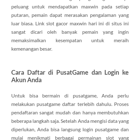
peluang untuk mendapatkan maxwin pada setiap
putaran, pemain dapat merasakan pengalaman yang
luar biasa. Link slot gacor maxwin hari ini di situs ini
sangat dicari oleh banyak pemain yang ingin
memaksimalkan kesempatan untuk meraih
kemenangan besar.
Cara Daftar di PusatGame dan Login ke
Akun Anda
Untuk bisa bermain di pusatgame, Anda perlu
melakukan pusatgame daftar terlebih dahulu. Proses
pendaftaran sangat mudah dan hanya membutuhkan
beberapa langkah saja. Setelah Anda mengisi data yang
diperlukan, Anda bisa langsung login pusatgame dan
mulai menikmati berbagai permainan slot yang