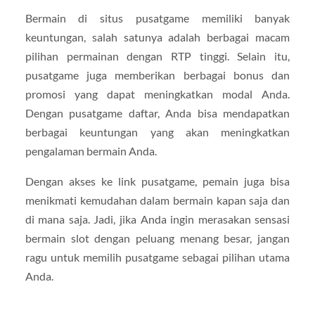
Bermain di situs pusatgame memiliki banyak
keuntungan, salah satunya adalah berbagai macam
pilihan permainan dengan RTP tinggi. Selain itu,
pusatgame juga memberikan berbagai bonus dan
promosi yang dapat meningkatkan modal Anda.
Dengan pusatgame daftar, Anda bisa mendapatkan
berbagai keuntungan yang akan meningkatkan
pengalaman bermain Anda.
Dengan akses ke link pusatgame, pemain juga bisa
menikmati kemudahan dalam bermain kapan saja dan
di mana saja. Jadi, jika Anda ingin merasakan sensasi
bermain slot dengan peluang menang besar, jangan
ragu untuk memilih pusatgame sebagai pilihan utama
Anda.