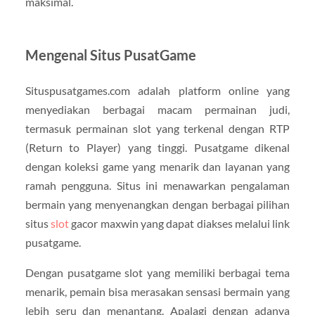
maksimal.
Mengenal Situs PusatGame
Situspusatgames.com adalah platform online yang
menyediakan berbagai macam permainan judi,
termasuk permainan slot yang terkenal dengan RTP
(Return to Player) yang tinggi. Pusatgame dikenal
dengan koleksi game yang menarik dan layanan yang
ramah pengguna. Situs ini menawarkan pengalaman
bermain yang menyenangkan dengan berbagai pilihan
situs
slot
gacor maxwin yang dapat diakses melalui link
pusatgame.
Dengan pusatgame slot yang memiliki berbagai tema
menarik, pemain bisa merasakan sensasi bermain yang
lebih seru dan menantang. Apalagi dengan adanya