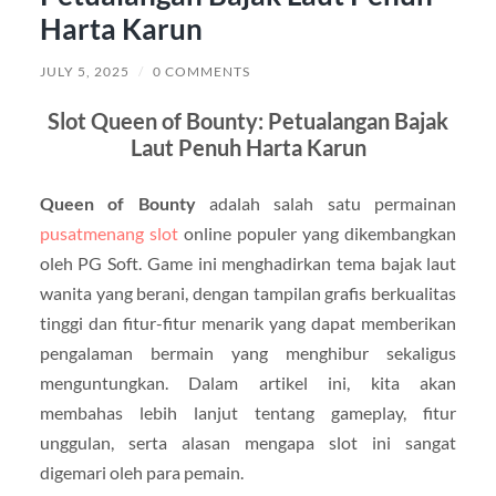
Harta Karun
JULY 5, 2025
/
0 COMMENTS
Slot Queen of Bounty: Petualangan Bajak
Laut Penuh Harta Karun
Queen of Bounty
adalah salah satu permainan
pusatmenang slot
online populer yang dikembangkan
oleh PG Soft. Game ini menghadirkan tema bajak laut
wanita yang berani, dengan tampilan grafis berkualitas
tinggi dan fitur-fitur menarik yang dapat memberikan
pengalaman bermain yang menghibur sekaligus
menguntungkan. Dalam artikel ini, kita akan
membahas lebih lanjut tentang gameplay, fitur
unggulan, serta alasan mengapa slot ini sangat
digemari oleh para pemain.