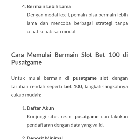
Bermain Lebih Lama
Dengan modal kecil, pemain bisa bermain lebih
lama dan mencoba berbagai strategi tanpa
cepat kehabisan modal.
Cara Memulai Bermain Slot Bet 100 di
Pusatgame
Untuk mulai bermain di
pusatgame slot
dengan
taruhan rendah seperti
bet 100
, langkah-langkahnya
cukup mudah:
Daftar Akun
Kunjungi situs resmi
pusatgame
dan lakukan
pendaftaran dengan data yang valid.
Deposit Minimal