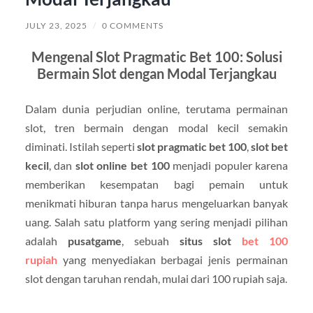
JULY 23, 2025
/
0 COMMENTS
Mengenal Slot Pragmatic Bet 100: Solusi
Bermain Slot dengan Modal Terjangkau
Dalam dunia perjudian online, terutama permainan
slot, tren bermain dengan modal kecil semakin
diminati. Istilah seperti
slot pragmatic bet 100
,
slot bet
kecil
, dan
slot online bet 100
menjadi populer karena
memberikan kesempatan bagi pemain untuk
menikmati hiburan tanpa harus mengeluarkan banyak
uang. Salah satu platform yang sering menjadi pilihan
adalah
pusatgame
, sebuah
situs slot
bet 100
rupiah
yang menyediakan berbagai jenis permainan
slot dengan taruhan rendah, mulai dari 100 rupiah saja.