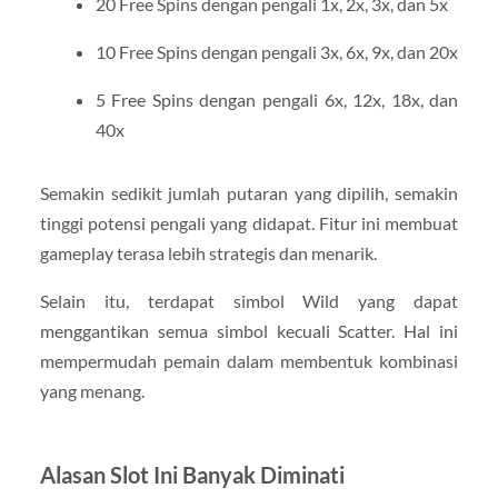
20 Free Spins dengan pengali 1x, 2x, 3x, dan 5x
10 Free Spins dengan pengali 3x, 6x, 9x, dan 20x
5 Free Spins dengan pengali 6x, 12x, 18x, dan
40x
Semakin sedikit jumlah putaran yang dipilih, semakin
tinggi potensi pengali yang didapat. Fitur ini membuat
gameplay terasa lebih strategis dan menarik.
Selain itu, terdapat simbol Wild yang dapat
menggantikan semua simbol kecuali Scatter. Hal ini
mempermudah pemain dalam membentuk kombinasi
yang menang.
Alasan Slot Ini Banyak Diminati