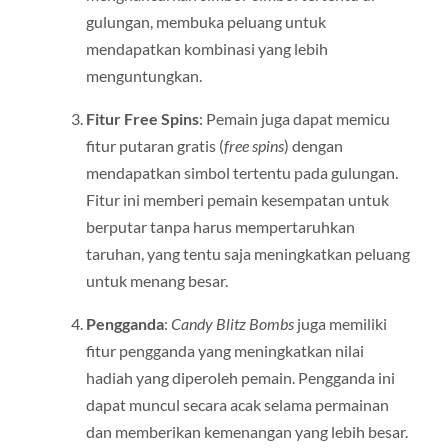
gulungan, membuka peluang untuk
mendapatkan kombinasi yang lebih
menguntungkan.
Fitur Free Spins
: Pemain juga dapat memicu
fitur putaran gratis (
free spins
) dengan
mendapatkan simbol tertentu pada gulungan.
Fitur ini memberi pemain kesempatan untuk
berputar tanpa harus mempertaruhkan
taruhan, yang tentu saja meningkatkan peluang
untuk menang besar.
Pengganda
:
Candy Blitz Bombs
juga memiliki
fitur pengganda yang meningkatkan nilai
hadiah yang diperoleh pemain. Pengganda ini
dapat muncul secara acak selama permainan
dan memberikan kemenangan yang lebih besar.