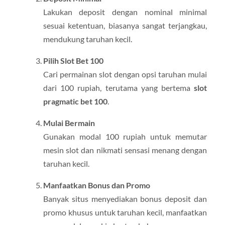
Lakukan deposit dengan nominal minimal
sesuai ketentuan, biasanya sangat terjangkau,
mendukung taruhan kecil.
Pilih Slot Bet 100
Cari permainan slot dengan opsi taruhan mulai
dari 100 rupiah, terutama yang bertema
slot
pragmatic bet 100
.
Mulai Bermain
Gunakan modal 100 rupiah untuk memutar
mesin slot dan nikmati sensasi menang dengan
taruhan kecil.
Manfaatkan Bonus dan Promo
Banyak situs menyediakan bonus deposit dan
promo khusus untuk taruhan kecil, manfaatkan