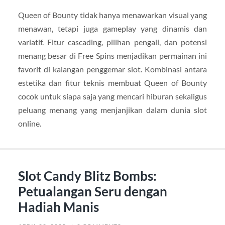
Queen of Bounty tidak hanya menawarkan visual yang
menawan, tetapi juga gameplay yang dinamis dan
variatif. Fitur cascading, pilihan pengali, dan potensi
menang besar di Free Spins menjadikan permainan ini
favorit di kalangan penggemar slot. Kombinasi antara
estetika dan fitur teknis membuat Queen of Bounty
cocok untuk siapa saja yang mencari hiburan sekaligus
peluang menang yang menjanjikan dalam dunia slot
online.
Slot Candy Blitz Bombs:
Petualangan Seru dengan
Hadiah Manis