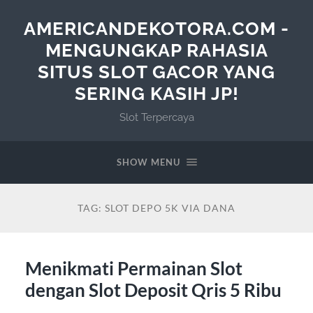
AMERICANDEKOTORA.COM -
MENGUNGKAP RAHASIA
SITUS SLOT GACOR YANG
SERING KASIH JP!
Slot Terpercaya
SHOW MENU
TAG:
SLOT DEPO 5K VIA DANA
Menikmati Permainan Slot
dengan Slot Deposit Qris 5 Ribu