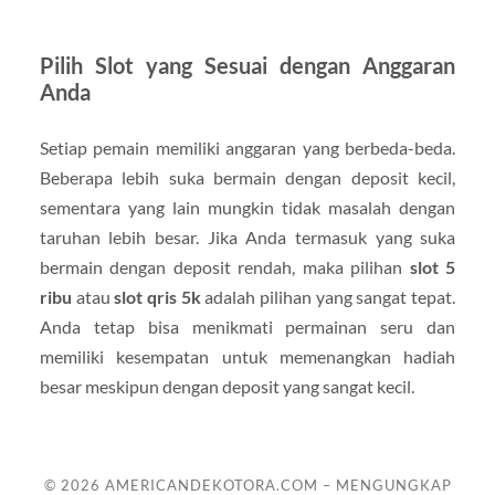
Pilih Slot yang Sesuai dengan Anggaran
Anda
Setiap pemain memiliki anggaran yang berbeda-beda.
Beberapa lebih suka bermain dengan deposit kecil,
sementara yang lain mungkin tidak masalah dengan
taruhan lebih besar. Jika Anda termasuk yang suka
bermain dengan deposit rendah, maka pilihan
slot 5
ribu
atau
slot qris 5k
adalah pilihan yang sangat tepat.
Anda tetap bisa menikmati permainan seru dan
memiliki kesempatan untuk memenangkan hadiah
besar meskipun dengan deposit yang sangat kecil.
© 2026
AMERICANDEKOTORA.COM – MENGUNGKAP