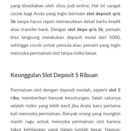
yang disediakan oleh situs judi online. Hal ini sangat
cocok bagi Anda yang ingin bermain
slot deposit qris
5k
tanpa harus repot memasukkan detail kartu kredit
atau transfer bank. Dengan
slot depo qris 5k
, pemain
bisa langsung melakukan deposit mulai dari 5000,
sehingga cocok untuk pemula atau pemain yang ingin
mencoba permainan slot tanpa risiko besar.
Keunggulan Slot Deposit 5 Ribuan
Permainan slot dengan deposit rendah, seperti
slot 5
ribu
, memberikan banyak keuntungan. Salah satunya
adalah risiko yang lebih kecil jika Anda baru pertama
kali mencoba permainan. Banyak orang yang mungkin
masih ragu untuk mencoba permainan slot karena
takut kehilangan uang dalam jumlah besar. Namun,