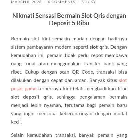
MARCH 8, 2026
/
0 COMMENTS
/
STICKY
Nikmati Sensasi Bermain Slot Qris dengan
Deposit 5 Ribu
Bermain slot kini semakin mudah dengan hadirnya
sistem pembayaran modern seperti
slot qris
. Dengan
kemudahan ini, pemain tidak perlu repot membawa
uang tunai atau menggunakan transfer bank yang
ribet. Cukup dengan scan QR Code, transaksi bisa
dilakukan dengan cepat dan aman. Banyak situs
slot
pusat game
terpercaya kini telah menghadirkan fitur
slot deposit qris
, sehingga pengalaman bermain
menjadi lebih nyaman, terutama bagi pemain baru
yang ingin mencoba keberuntungan dengan modal
kecil.
Selain kemudahan transaksi, banyak pemain yang