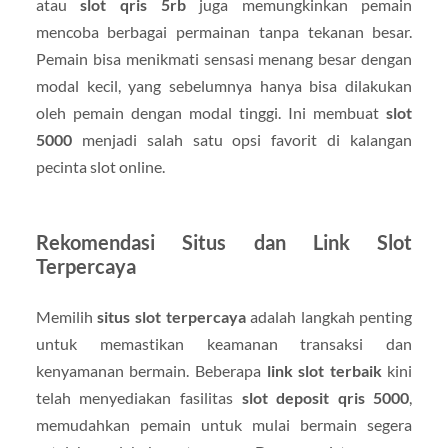
atau
slot qris 5rb
juga memungkinkan pemain
mencoba berbagai permainan tanpa tekanan besar.
Pemain bisa menikmati sensasi menang besar dengan
modal kecil, yang sebelumnya hanya bisa dilakukan
oleh pemain dengan modal tinggi. Ini membuat
slot
5000
menjadi salah satu opsi favorit di kalangan
pecinta slot online.
Rekomendasi Situs dan Link Slot
Terpercaya
Memilih
situs slot terpercaya
adalah langkah penting
untuk memastikan keamanan transaksi dan
kenyamanan bermain. Beberapa
link slot terbaik
kini
telah menyediakan fasilitas
slot deposit qris 5000
,
memudahkan pemain untuk mulai bermain segera