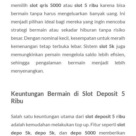
memilih
slot qris 5000
atau
slot 5 ribu
karena bisa
bermain tanpa harus mengeluarkan banyak uang. Ini
menjadi pilihan ideal bagi mereka yang ingin mencoba
strategi bermain atau sekadar hiburan tanpa risiko
besar. Dengan nominal kecil, kesempatan untuk meraih
kemenangan tetap terbuka lebar. Sistem
slot 5k
juga
memungkinkan pemain mengelola saldo lebih efisien,
sehingga pengalaman bermain menjadi lebih
menyenangkan.
Keuntungan Bermain di Slot Deposit 5
Ribu
Salah satu keuntungan utama dari
slot deposit 5 ribu
adalah kemudahan melakukan top up. Fitur seperti
slot
depo 5k
,
depo 5k
, dan
depo 5000
memberikan