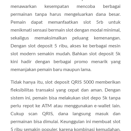
menawarkan kesempatan mencoba berbagai
permainan tanpa harus mengeluarkan dana besar.
Pemain dapat memanfaatkan slot 5rb untuk
menikmati sensasi bermain slot dengan modal minimal,
sekaligus memaksimalkan peluang kemenangan.
Dengan slot deposit 5 ribu, akses ke berbagai mesin
slot modern semakin mudah. Bahkan slot deposit 5k
kini hadir dengan berbagai promo menarik yang
memanjakan pemain baru maupun lama.
Tidak hanya itu, slot deposit QRIS 5000 memberikan
fleksibilitas transaksi yang cepat dan aman. Dengan
sistem ini, pemain bisa melakukan slot depo 5k tanpa
perlu repot ke ATM atau menggunakan e-wallet lain.
Cukup scan QRIS, dana langsung masuk dan
permainan bisa dimulai. Keunggulan ini membuat slot
5 ribu semakin populer, karena kombinasi kemudahan,