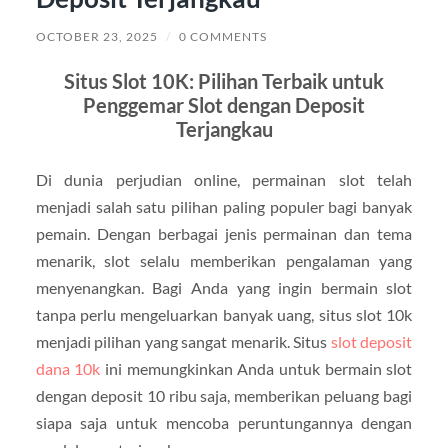
OCTOBER 23, 2025
/
0 COMMENTS
Situs Slot 10K: Pilihan Terbaik untuk
Penggemar Slot dengan Deposit
Terjangkau
Di dunia perjudian online, permainan slot telah
menjadi salah satu pilihan paling populer bagi banyak
pemain. Dengan berbagai jenis permainan dan tema
menarik, slot selalu memberikan pengalaman yang
menyenangkan. Bagi Anda yang ingin bermain slot
tanpa perlu mengeluarkan banyak uang, situs slot 10k
menjadi pilihan yang sangat menarik. Situs
slot deposit
dana 10k
ini memungkinkan Anda untuk bermain slot
dengan deposit 10 ribu saja, memberikan peluang bagi
siapa saja untuk mencoba peruntungannya dengan