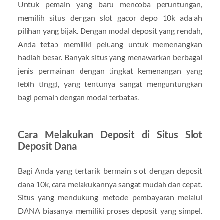
Untuk pemain yang baru mencoba peruntungan,
memilih situs dengan slot gacor depo 10k adalah
pilihan yang bijak. Dengan modal deposit yang rendah,
Anda tetap memiliki peluang untuk memenangkan
hadiah besar. Banyak situs yang menawarkan berbagai
jenis permainan dengan tingkat kemenangan yang
lebih tinggi, yang tentunya sangat menguntungkan
bagi pemain dengan modal terbatas.
Cara Melakukan Deposit di Situs Slot
Deposit Dana
Bagi Anda yang tertarik bermain slot dengan deposit
dana 10k, cara melakukannya sangat mudah dan cepat.
Situs yang mendukung metode pembayaran melalui
DANA biasanya memiliki proses deposit yang simpel.