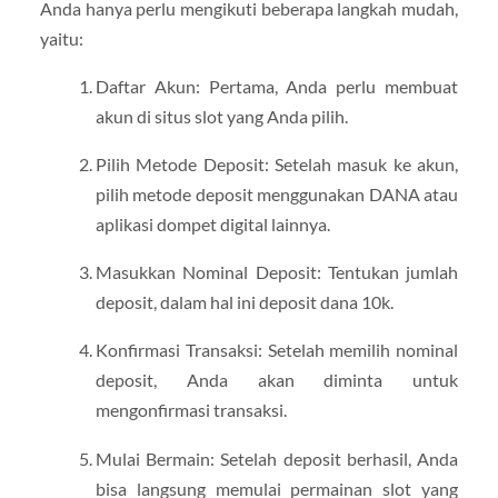
Anda hanya perlu mengikuti beberapa langkah mudah,
yaitu:
Daftar Akun: Pertama, Anda perlu membuat
akun di situs slot yang Anda pilih.
Pilih Metode Deposit: Setelah masuk ke akun,
pilih metode deposit menggunakan DANA atau
aplikasi dompet digital lainnya.
Masukkan Nominal Deposit: Tentukan jumlah
deposit, dalam hal ini deposit dana 10k.
Konfirmasi Transaksi: Setelah memilih nominal
deposit, Anda akan diminta untuk
mengonfirmasi transaksi.
Mulai Bermain: Setelah deposit berhasil, Anda
bisa langsung memulai permainan slot yang