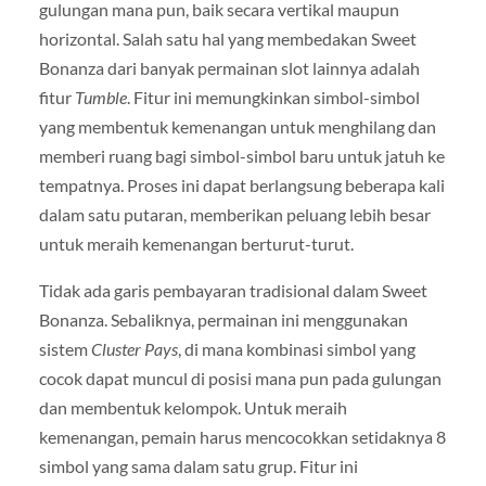
gulungan mana pun, baik secara vertikal maupun
horizontal. Salah satu hal yang membedakan Sweet
Bonanza dari banyak permainan slot lainnya adalah
fitur
Tumble
. Fitur ini memungkinkan simbol-simbol
yang membentuk kemenangan untuk menghilang dan
memberi ruang bagi simbol-simbol baru untuk jatuh ke
tempatnya. Proses ini dapat berlangsung beberapa kali
dalam satu putaran, memberikan peluang lebih besar
untuk meraih kemenangan berturut-turut.
Tidak ada garis pembayaran tradisional dalam Sweet
Bonanza. Sebaliknya, permainan ini menggunakan
sistem
Cluster Pays
, di mana kombinasi simbol yang
cocok dapat muncul di posisi mana pun pada gulungan
dan membentuk kelompok. Untuk meraih
kemenangan, pemain harus mencocokkan setidaknya 8
simbol yang sama dalam satu grup. Fitur ini