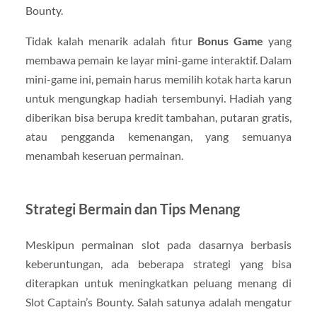
Bounty.
Tidak kalah menarik adalah fitur
Bonus Game
yang
membawa pemain ke layar mini-game interaktif. Dalam
mini-game ini, pemain harus memilih kotak harta karun
untuk mengungkap hadiah tersembunyi. Hadiah yang
diberikan bisa berupa kredit tambahan, putaran gratis,
atau pengganda kemenangan, yang semuanya
menambah keseruan permainan.
Strategi Bermain dan Tips Menang
Meskipun permainan slot pada dasarnya berbasis
keberuntungan, ada beberapa strategi yang bisa
diterapkan untuk meningkatkan peluang menang di
Slot Captain’s Bounty. Salah satunya adalah mengatur