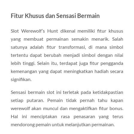
Fitur Khusus dan Sensasi Bermain
Slot Werewolf’s Hunt dikenal memiliki fitur khusus
yang membuat permainan semakin menarik. Salah
satunya adalah fitur transformasi, di mana simbol
tertentu dapat berubah menjadi simbol dengan nilai
lebih tinggi. Selain itu, terdapat juga fitur pengganda
kemenangan yang dapat meningkatkan hadiah secara
signifikan.
Sensasi bermain slot ini terletak pada ketidakpastian
setiap putaran. Pemain tidak pernah tahu kapan
werewolf akan muncul dan mengaktifkan fitur bonus.
Hal ini menciptakan rasa penasaran yang terus
mendorong pemain untuk melanjutkan permainan.