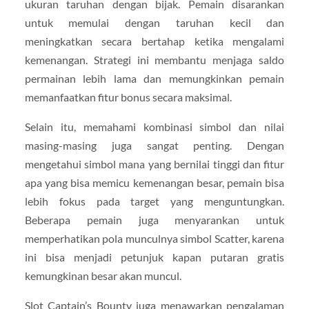
ukuran taruhan dengan bijak. Pemain disarankan
untuk memulai dengan taruhan kecil dan
meningkatkan secara bertahap ketika mengalami
kemenangan. Strategi ini membantu menjaga saldo
permainan lebih lama dan memungkinkan pemain
memanfaatkan fitur bonus secara maksimal.
Selain itu, memahami kombinasi simbol dan nilai
masing-masing juga sangat penting. Dengan
mengetahui simbol mana yang bernilai tinggi dan fitur
apa yang bisa memicu kemenangan besar, pemain bisa
lebih fokus pada target yang menguntungkan.
Beberapa pemain juga menyarankan untuk
memperhatikan pola munculnya simbol Scatter, karena
ini bisa menjadi petunjuk kapan putaran gratis
kemungkinan besar akan muncul.
Slot Captain’s Bounty juga menawarkan pengalaman