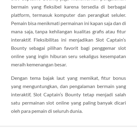
bermain yang fleksibel karena tersedia di berbagai
platform, termasuk komputer dan perangkat seluler.
Pemain bisa menikmati permainan ini kapan saja dan di
mana saja, tanpa kehilangan kualitas grafis atau fitur
interaktif. Fleksibilitas ini menjadikan Slot Captain’s
Bounty sebagai pilihan favorit bagi penggemar slot
online yang ingin hiburan seru sekaligus kesempatan
meraih kemenangan besar.
Dengan tema bajak laut yang memikat, fitur bonus
yang menguntungkan, dan pengalaman bermain yang
interaktif, Slot Captain’s Bounty tetap menjadi salah
satu permainan slot online yang paling banyak dicari
oleh para pemain di seluruh dunia.