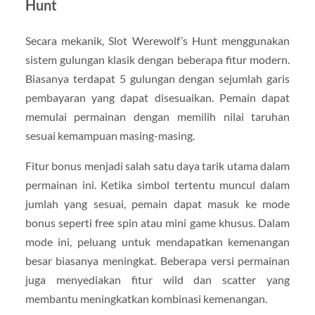
Hunt
Secara mekanik, Slot Werewolf’s Hunt menggunakan
sistem gulungan klasik dengan beberapa fitur modern.
Biasanya terdapat 5 gulungan dengan sejumlah garis
pembayaran yang dapat disesuaikan. Pemain dapat
memulai permainan dengan memilih nilai taruhan
sesuai kemampuan masing-masing.
Fitur bonus menjadi salah satu daya tarik utama dalam
permainan ini. Ketika simbol tertentu muncul dalam
jumlah yang sesuai, pemain dapat masuk ke mode
bonus seperti free spin atau mini game khusus. Dalam
mode ini, peluang untuk mendapatkan kemenangan
besar biasanya meningkat. Beberapa versi permainan
juga menyediakan fitur wild dan scatter yang
membantu meningkatkan kombinasi kemenangan.