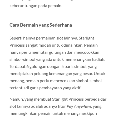
keberuntungan pada pemain.
Cara Bermain yang Sederhana
Seperti halnya permainan slot lainnya, Starlight
Princess sangat mudah untuk dimainkan. Pemain
hanya perlu memutar gulungan dan mencocokkan
simbol-simbol yang ada untuk memenangkan hadiah.
Terdapat 6 gulungan dengan 5 baris simbol, yang
menciptakan peluang kemenangan yang besar. Untuk
menang, pemain perlu mencocokkan simbol-simbol
tertentu di garis pembayaran yang aktif.
Namun, yang membuat Starlight Princess berbeda dari
slot lainnya adalah adanya fitur
Pay Anywhere
, yang
memungkinkan pemain untuk menang meskipun