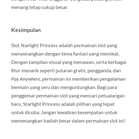
menang tetap cukup besar.
Kesimpulan
Slot Starlight Princess adalah permainan slot yang
menyenangkan dengan tema fantasi yang memikat.
Dengan tampilan visual yang menawan, serta berbagai
fitur menarik seperti putaran gratis, pengganda, dan
Pay Anywhere
, permainan ini memberikan pengalaman
bermain yang seru dan menguntungkan. Bagi para
penggemar permainan slot yang mencari petualangan
baru, Starlight Princess adalah pilihan yang tepat
untuk dicoba. Jangan lewatkan kesempatan untuk
memenangkan hadiah besar dalam permainan slot ini!