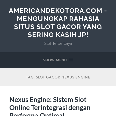
AMERICANDEKOTORA.COM -
MENGUNGKAP RAHASIA
SITUS SLOT GACOR YANG
SERING KASIH JP!
Slot Terpercaya
SHOW MENU
TAG:
SLOT GACOR NEXUS ENGINE
Nexus Engine: Sistem Slot
Online Terintegrasi dengan
Performa Optimal