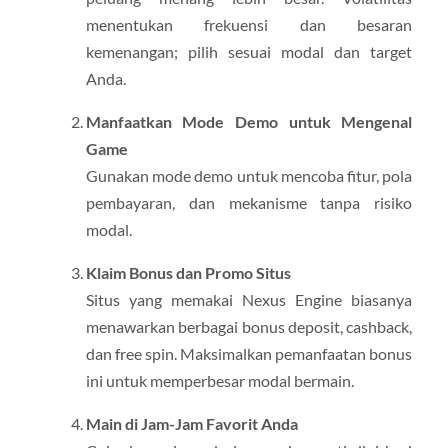
menentukan frekuensi dan besaran
kemenangan; pilih sesuai modal dan target
Anda.
Manfaatkan Mode Demo untuk Mengenal
Game
Gunakan mode demo untuk mencoba fitur, pola
pembayaran, dan mekanisme tanpa risiko
modal.
Klaim Bonus dan Promo Situs
Situs yang memakai Nexus Engine biasanya
menawarkan berbagai bonus deposit, cashback,
dan free spin. Maksimalkan pemanfaatan bonus
ini untuk memperbesar modal bermain.
Main di Jam-Jam Favorit Anda