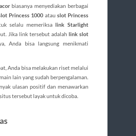
gacor
biasanya menyediakan berbagai
slot Princess 1000
atau
slot Princess
tuk selalu memeriksa
link Starlight
ut. Jika link tersebut adalah
link slot
ya, Anda bisa langsung menikmati
at, Anda bisa melakukan riset melalui
emain lain yang sudah berpengalaman.
nyak ulasan positif dan menawarkan
situs tersebut layak untuk dicoba.
as