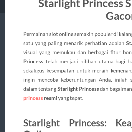
Starlight Princess Sl
Gaco
Permainan slot online semakin populer di kalan
satu yang paling menarik perhatian adalah
St
visual yang memukau dan berbagai fitur bo
Princess
telah menjadi pilihan utama bagi b
sekaligus kesempatan untuk meraih kemenan
ingin mencoba keberuntungan Anda, inilah 
dalam tentang
Starlight Princess
dan bagaiman
princess
resmi
yang tepat.
Starlight Princess: Ke