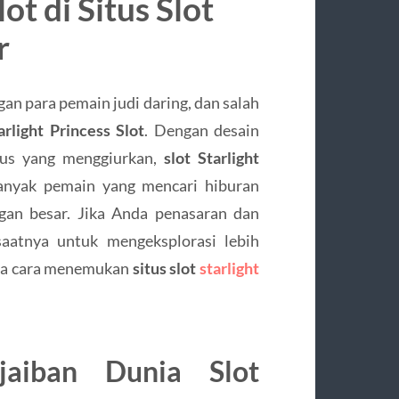
ot di Situs Slot
r
gan para pemain judi daring, dan salah
arlight Princess Slot
. Dengan desain
nus yang menggiurkan,
slot Starlight
anyak pemain yang mencari hiburan
gan besar. Jika Anda penasaran dan
saatnya untuk mengeksplorasi lebih
a cara menemukan
situs slot
starlight
ajaiban Dunia Slot