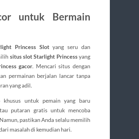
cor untuk Bermain
rlight Princess Slot
yang seru dan
ilih
situs slot Starlight Princess
yang
rincess gacor
. Mencari situs dengan
an permainan berjalan lancar tanpa
an yang adil.
 khusus untuk pemain yang baru
atau putaran gratis untuk mencoba
 Namun, pastikan Anda selalu memilih
 dari masalah di kemudian hari.