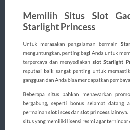
Memilih Situs Slot Ga
Starlight Princess
Untuk merasakan pengalaman bermain
Sta
menguntungkan, penting bagi Anda untuk mem
terpercaya dan menyediakan
slot Starlight P
reputasi baik sangat penting untuk memastik
gangguan dan Anda bisa mendapatkan pembayar
Beberapa situs bahkan menawarkan promo
bergabung, seperti bonus selamat datang 
permainan
slot inces
dan
slot princess
lainnya.
situs yang memiliki lisensi resmi agar terhindar