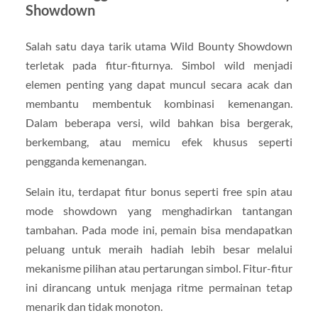
Showdown
Salah satu daya tarik utama Wild Bounty Showdown
terletak pada fitur-fiturnya. Simbol wild menjadi
elemen penting yang dapat muncul secara acak dan
membantu membentuk kombinasi kemenangan.
Dalam beberapa versi, wild bahkan bisa bergerak,
berkembang, atau memicu efek khusus seperti
pengganda kemenangan.
Selain itu, terdapat fitur bonus seperti free spin atau
mode showdown yang menghadirkan tantangan
tambahan. Pada mode ini, pemain bisa mendapatkan
peluang untuk meraih hadiah lebih besar melalui
mekanisme pilihan atau pertarungan simbol. Fitur-fitur
ini dirancang untuk menjaga ritme permainan tetap
menarik dan tidak monoton.