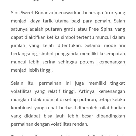
Slot Sweet Bonanza menawarkan beberapa fitur yang
menjadi daya tarik utama bagi para pemain. Salah
satunya adalah putaran gratis atau
Free Spins
, yang
dapat diaktifkan ketika simbol tertentu muncul dalam
jumlah yang telah ditentukan. Selama mode ini
berlangsung, simbol pengganda memiliki kesempatan
muncul lebih sering sehingga potensi kemenangan
menjadi lebih tinggi.
Selain itu, permainan ini juga memiliki tingkat
volatilitas yang relatif tinggi. Artinya, kemenangan
mungkin tidak muncul di setiap putaran, tetapi ketika
kombinasi yang tepat berhasil diperoleh, nilai hadiah
yang didapat bisa jauh lebih besar dibandingkan
permainan dengan volatilitas rendah.