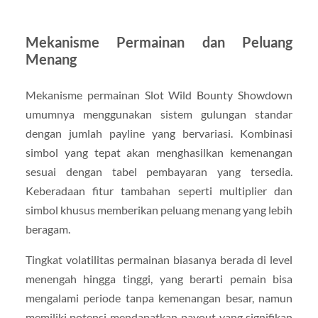
Mekanisme Permainan dan Peluang
Menang
Mekanisme permainan Slot Wild Bounty Showdown
umumnya menggunakan sistem gulungan standar
dengan jumlah payline yang bervariasi. Kombinasi
simbol yang tepat akan menghasilkan kemenangan
sesuai dengan tabel pembayaran yang tersedia.
Keberadaan fitur tambahan seperti multiplier dan
simbol khusus memberikan peluang menang yang lebih
beragam.
Tingkat volatilitas permainan biasanya berada di level
menengah hingga tinggi, yang berarti pemain bisa
mengalami periode tanpa kemenangan besar, namun
memiliki potensi mendapatkan payout yang signifikan