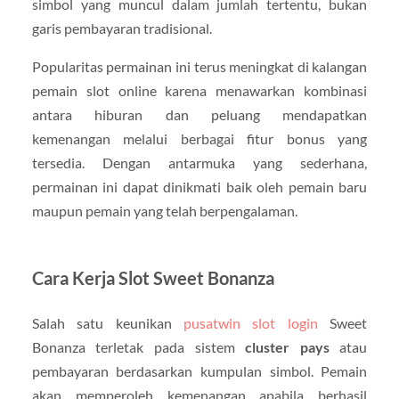
simbol yang muncul dalam jumlah tertentu, bukan
garis pembayaran tradisional.
Popularitas permainan ini terus meningkat di kalangan
pemain slot online karena menawarkan kombinasi
antara hiburan dan peluang mendapatkan
kemenangan melalui berbagai fitur bonus yang
tersedia. Dengan antarmuka yang sederhana,
permainan ini dapat dinikmati baik oleh pemain baru
maupun pemain yang telah berpengalaman.
Cara Kerja Slot Sweet Bonanza
Salah satu keunikan
pusatwin slot login
Sweet
Bonanza terletak pada sistem
cluster pays
atau
pembayaran berdasarkan kumpulan simbol. Pemain
akan memperoleh kemenangan apabila berhasil