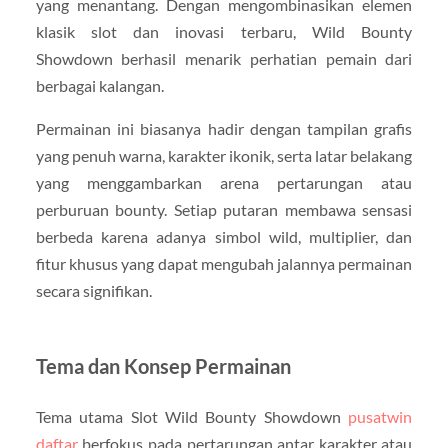
yang menantang. Dengan mengombinasikan elemen
klasik slot dan inovasi terbaru, Wild Bounty
Showdown berhasil menarik perhatian pemain dari
berbagai kalangan.
Permainan ini biasanya hadir dengan tampilan grafis
yang penuh warna, karakter ikonik, serta latar belakang
yang menggambarkan arena pertarungan atau
perburuan bounty. Setiap putaran membawa sensasi
berbeda karena adanya simbol wild, multiplier, dan
fitur khusus yang dapat mengubah jalannya permainan
secara signifikan.
Tema dan Konsep Permainan
Tema utama Slot Wild Bounty Showdown
pusatwin
daftar
berfokus pada pertarungan antar karakter atau