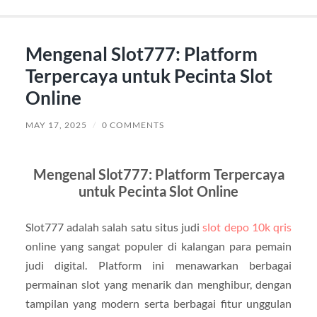
Mengenal Slot777: Platform
Terpercaya untuk Pecinta Slot
Online
MAY 17, 2025
/
0 COMMENTS
Mengenal
Slot777:
Platform
Terpercaya
untuk
Pecinta
Slot
Online
Slot777
adalah
salah
satu
situs
judi
slot depo 10k qris
online
yang
sangat
populer
di
kalangan
para
pemain
judi
digital.
Platform
ini
menawarkan
berbagai
permainan
slot
yang
menarik
dan
menghibur,
dengan
tampilan
yang
modern
serta
berbagai
fitur
unggulan