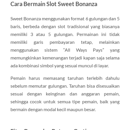
Cara Bermain Slot Sweet Bonanza
Sweet Bonanza menggunakan format 6 gulungan dan 5
baris, berbeda dengan slot tradisional yang biasanya
memiliki 3 atau 5 gulungan. Permainan ini tidak
memiliki garis pembayaran tetap, melainkan
menggunakan sistem “All Ways Pays” yang
memungkinkan kemenangan terjadi kapan saja selama
ada kombinasi simbol yang sesuai muncul di layar.
Pemain harus memasang taruhan terlebih dahulu
sebelum memutar gulungan. Taruhan bisa disesuaikan
sesuai dengan keinginan dan anggaran pemain,
sehingga cocok untuk semua tipe pemain, baik yang
bermain dengan modal kecil maupun besar.