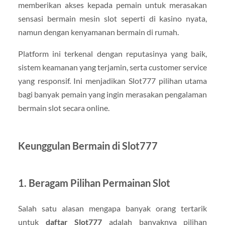
memberikan
akses
kepada
pemain
untuk
merasakan
sensasi
bermain
mesin
slot
seperti
di
kasino
nyata,
namun
dengan
kenyamanan
bermain
di
rumah.
Platform
ini
terkenal
dengan
reputasinya
yang
baik,
sistem
keamanan
yang
terjamin,
serta
customer
service
yang
responsif.
Ini
menjadikan
Slot777
pilihan
utama
bagi
banyak
pemain
yang
ingin
merasakan
pengalaman
bermain
slot
secara
online.
Keunggulan
Bermain
di
Slot777
1.
Beragam
Pilihan
Permainan
Slot
Salah
satu
alasan
mengapa
banyak
orang
tertarik
untuk
daftar
Slot777
adalah
banyaknya
pilihan