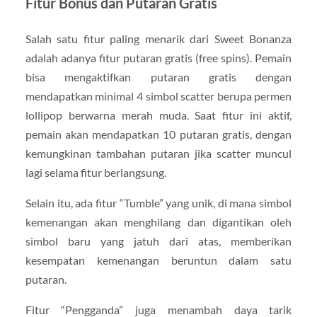
Fitur Bonus dan Putaran Gratis
Salah satu fitur paling menarik dari Sweet Bonanza
adalah adanya fitur putaran gratis (free spins). Pemain
bisa mengaktifkan putaran gratis dengan
mendapatkan minimal 4 simbol scatter berupa permen
lollipop berwarna merah muda. Saat fitur ini aktif,
pemain akan mendapatkan 10 putaran gratis, dengan
kemungkinan tambahan putaran jika scatter muncul
lagi selama fitur berlangsung.
Selain itu, ada fitur “Tumble” yang unik, di mana simbol
kemenangan akan menghilang dan digantikan oleh
simbol baru yang jatuh dari atas, memberikan
kesempatan kemenangan beruntun dalam satu
putaran.
Fitur “Pengganda” juga menambah daya tarik