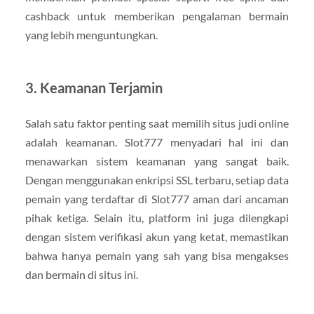
cashback
untuk
memberikan
pengalaman
bermain
yang
lebih
menguntungkan.
3.
Keamanan
Terjamin
Salah
satu
faktor
penting
saat
memilih
situs
judi
online
adalah
keamanan.
Slot777
menyadari
hal
ini
dan
menawarkan
sistem
keamanan
yang
sangat
baik.
Dengan
menggunakan
enkripsi
SSL
terbaru,
setiap
data
pemain
yang
terdaftar
di
Slot777
aman
dari
ancaman
pihak
ketiga.
Selain
itu,
platform
ini
juga
dilengkapi
dengan
sistem
verifikasi
akun
yang
ketat,
memastikan
bahwa
hanya
pemain
yang
sah
yang
bisa
mengakses
dan
bermain
di
situs
ini.