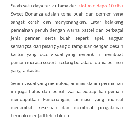
Salah satu daya tarik utama dari
slot min depo 10 ribu
Sweet Bonanza adalah tema buah dan permen yang
sangat cerah dan menyenangkan. Latar belakang
permainan penuh dengan warna pastel dan berbagai
jenis permen serta buah seperti apel, anggur,
semangka, dan pisang yang ditampilkan dengan desain
kartun yang lucu. Visual yang menarik ini membuat
pemain merasa seperti sedang berada di dunia permen
yang fantastis.
Selain visual yang memukau, animasi dalam permainan
ini juga halus dan penuh warna. Setiap kali pemain
mendapatkan kemenangan, animasi yang muncul
menambah keseruan dan membuat pengalaman
bermain menjadi lebih hidup.