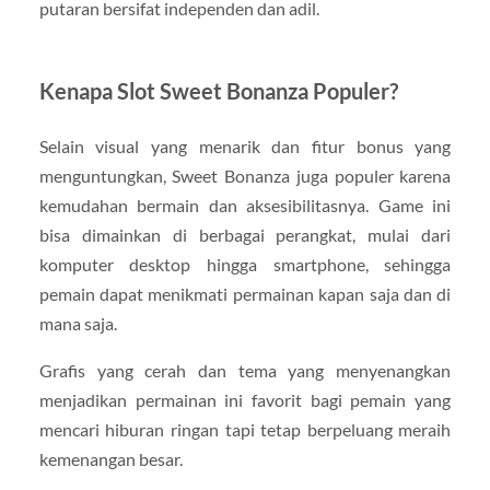
putaran bersifat independen dan adil.
Kenapa Slot Sweet Bonanza Populer?
Selain visual yang menarik dan fitur bonus yang
menguntungkan, Sweet Bonanza juga populer karena
kemudahan bermain dan aksesibilitasnya. Game ini
bisa dimainkan di berbagai perangkat, mulai dari
komputer desktop hingga smartphone, sehingga
pemain dapat menikmati permainan kapan saja dan di
mana saja.
Grafis yang cerah dan tema yang menyenangkan
menjadikan permainan ini favorit bagi pemain yang
mencari hiburan ringan tapi tetap berpeluang meraih
kemenangan besar.