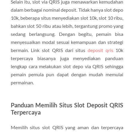
Selain itu, slot via QRIS juga menawarkan kemudahan
dalam berbagai nominal deposit. Tidak hanya slot depo
10k, beberapa situs menyediakan slot 10k, slot 10 ribu,
bahkan slot 50 ribu atau lebih, tergantung promo yang
sedang berlangsung. Dengan begitu, pemain bisa
menyesuaikan modal sesuai kemampuan dan strategi
bermain. Link slot QRIS dari situs
deposit qris
10k
terpercaya biasanya juga menyediakan panduan
lengkap cara melakukan slot depo via QRIS sehingga
pemain pemula pun dapat dengan mudah memulai
permainan.
Panduan Memilih Situs Slot Deposit QRIS
Terpercaya
Memilih situs slot QRIS yang aman dan terpercaya