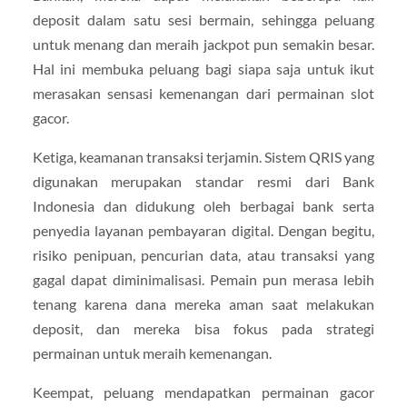
deposit dalam satu sesi bermain, sehingga peluang
untuk menang dan meraih jackpot pun semakin besar.
Hal ini membuka peluang bagi siapa saja untuk ikut
merasakan sensasi kemenangan dari permainan slot
gacor.
Ketiga, keamanan transaksi terjamin. Sistem QRIS yang
digunakan merupakan standar resmi dari Bank
Indonesia dan didukung oleh berbagai bank serta
penyedia layanan pembayaran digital. Dengan begitu,
risiko penipuan, pencurian data, atau transaksi yang
gagal dapat diminimalisasi. Pemain pun merasa lebih
tenang karena dana mereka aman saat melakukan
deposit, dan mereka bisa fokus pada strategi
permainan untuk meraih kemenangan.
Keempat, peluang mendapatkan permainan gacor