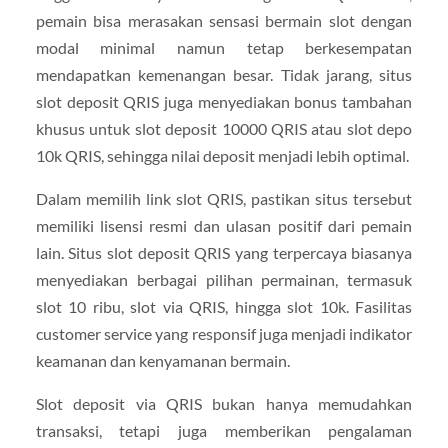
pemain bisa merasakan sensasi bermain slot dengan
modal minimal namun tetap berkesempatan
mendapatkan kemenangan besar. Tidak jarang, situs
slot deposit QRIS juga menyediakan bonus tambahan
khusus untuk slot deposit 10000 QRIS atau slot depo
10k QRIS, sehingga nilai deposit menjadi lebih optimal.
Dalam memilih link slot QRIS, pastikan situs tersebut
memiliki lisensi resmi dan ulasan positif dari pemain
lain. Situs slot deposit QRIS yang terpercaya biasanya
menyediakan berbagai pilihan permainan, termasuk
slot 10 ribu, slot via QRIS, hingga slot 10k. Fasilitas
customer service yang responsif juga menjadi indikator
keamanan dan kenyamanan bermain.
Slot deposit via QRIS bukan hanya memudahkan
transaksi, tetapi juga memberikan pengalaman