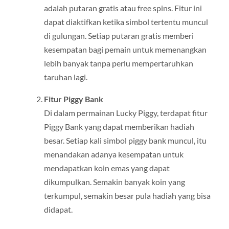
adalah putaran gratis atau free spins. Fitur ini
dapat diaktifkan ketika simbol tertentu muncul
di gulungan. Setiap putaran gratis memberi
kesempatan bagi pemain untuk memenangkan
lebih banyak tanpa perlu mempertaruhkan
taruhan lagi.
Fitur Piggy Bank
Di dalam permainan Lucky Piggy, terdapat fitur
Piggy Bank yang dapat memberikan hadiah
besar. Setiap kali simbol piggy bank muncul, itu
menandakan adanya kesempatan untuk
mendapatkan koin emas yang dapat
dikumpulkan. Semakin banyak koin yang
terkumpul, semakin besar pula hadiah yang bisa
didapat.