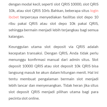
dengan modal kecil, seperti slot QRIS 10000, slot QRIS
10k, atau slot QRIS 10rb. Bahkan, beberapa situs
login
ibcbet
terpercaya menyediakan fasilitas slot depo 10
ribu pakai QRIS atau slot depo 10k pakai QRIS,
sehingga bermain menjadi lebih terjangkau bagi semua
kalangan.
Keunggulan utama slot deposit via QRIS adalah
kecepatan transaksi. Dengan QRIS, Anda tidak perlu
menunggu konfirmasi manual dari admin situs. Slot
deposit 10000 QRIS atau slot deposit 10k QRIS bisa
langsung masuk ke akun dalam hitungan menit. Hal ini
tentu membuat pengalaman bermain slot menjadi
lebih lancar dan menyenangkan. Tidak heran jika situs
slot deposit QRIS menjadi pilihan utama bagi para
pecinta slot online.