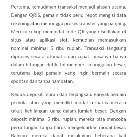
Pertama, kemudahan transaksi menjadi alasan utama.
Dengan QRIS, pemain tidak perlu repot mengisi data
rekening atau menunggu proses transfer yang panjang.
Mereka cukup memindai kode QR yang disediakan di
situs atau aplikasi slot, kemudian memasukkan
nominal minimal 5 ribu rupiah. Transaksi langsung
diproses secara otomatis dan cepat, biasanya hanya
dalam hitungan detik. Ini memberi keunggulan besar,
terutama bagi pemain yang ingin bermain secara
spontan dan tanpa hambatan.
Kedua, deposit murah dan terjangkau. Banyak pemain
pemula atau yang memiliki modal terbatas merasa
takut kehilangan uang dalam jumlah besar. Dengan
deposit minimal 5 ribu rupiah, mereka bisa mencoba
peruntungan tanpa harus mengeluarkan modal besar.
Bahkan, mereka dapat melakukan beberapa kali