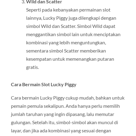
Wild dan Scatter
Seperti pada kebanyakan permainan slot
lainnya, Lucky Piggy juga dilengkapi dengan
simbol Wild dan Scatter. Simbol Wild dapat
menggantikan simbol lain untuk menciptakan
kombinasi yang lebih menguntungkan,
sementara simbol Scatter memberikan
kesempatan untuk memenangkan putaran
gratis.
Cara Bermain Slot Lucky Piggy
Cara bermain Lucky Piggy cukup mudah, bahkan untuk
pemain pemula sekalipun. Anda hanya perlu memilih
jumlah taruhan yang ingin dipasang, lalu memutar
gulungan. Setelah itu, simbol-simbol akan muncul di
layar, dan jika ada kombinasi yang sesuai dengan