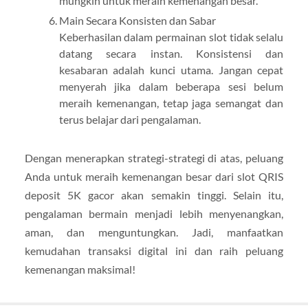
mungkin untuk meraih kemenangan besar.
Main Secara Konsisten dan Sabar
Keberhasilan dalam permainan slot tidak selalu
datang secara instan. Konsistensi dan
kesabaran adalah kunci utama. Jangan cepat
menyerah jika dalam beberapa sesi belum
meraih kemenangan, tetap jaga semangat dan
terus belajar dari pengalaman.
Dengan menerapkan strategi-strategi di atas, peluang
Anda untuk meraih kemenangan besar dari slot QRIS
deposit 5K gacor akan semakin tinggi. Selain itu,
pengalaman bermain menjadi lebih menyenangkan,
aman, dan menguntungkan. Jadi, manfaatkan
kemudahan transaksi digital ini dan raih peluang
kemenangan maksimal!