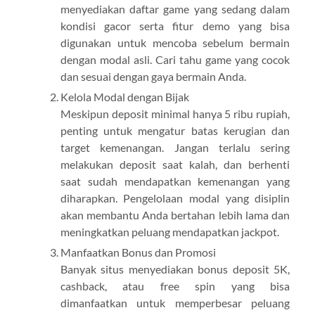
menyediakan daftar game yang sedang dalam
kondisi gacor serta fitur demo yang bisa
digunakan untuk mencoba sebelum bermain
dengan modal asli. Cari tahu game yang cocok
dan sesuai dengan gaya bermain Anda.
Kelola Modal dengan Bijak
Meskipun deposit minimal hanya 5 ribu rupiah,
penting untuk mengatur batas kerugian dan
target kemenangan. Jangan terlalu sering
melakukan deposit saat kalah, dan berhenti
saat sudah mendapatkan kemenangan yang
diharapkan. Pengelolaan modal yang disiplin
akan membantu Anda bertahan lebih lama dan
meningkatkan peluang mendapatkan jackpot.
Manfaatkan Bonus dan Promosi
Banyak situs menyediakan bonus deposit 5K,
cashback, atau free spin yang bisa
dimanfaatkan untuk memperbesar peluang