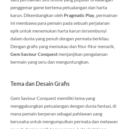
penggemar game bertema petualangan dan harta
karun. Dikembangkan oleh
Pragmatic Play
, permainan
ini membawa para pemain pada sebuah perjalanan
epik untuk menemukan harta karun tersembunyi
dalam dunia yang penuh dengan permata berkilau.
Dengan grafis yang memukau dan fitur-fitur menarik,
Gem Saviour Conquest
menjanjikan pengalaman
bermain yang seru dan menguntungkan.
Tema dan Desain Grafis
Gem Saviour Conquest memiliki tema yang
menggabungkan petualangan dengan dunia fantasi, di
mana pemain berperan sebagai pahlawan yang
berusaha untuk mengumpulkan permata dan melawan