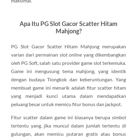
maksimal.
Apa Itu PG Slot Gacor Scatter Hitam
Mahjong?
PG Slot Gacor Scatter Hitam Mahjong merupakan
varian dari permainan slot online yang dikembangkan
oleh PG Soft, salah satu provider game slot terkemuka.
Game ini mengusung tema mahjong, yang identik
dengan budaya Tiongkok dan keberuntungan. Yang
membuat game ini menarik adalah fitur scatter hitam
yang menjadi kunci utama dalam mendapatkan
peluang besar untuk memicu fitur bonus dan jackpot.
Fitur scatter dalam game ini biasanya berupa simbol
tertentu yang, jika muncul dalam jumlah tertentu di
gulungan, akan memicu putaran gratis atau bonus