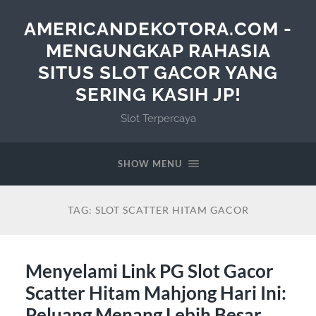
AMERICANDEKOTORA.COM -
MENGUNGKAP RAHASIA
SITUS SLOT GACOR YANG
SERING KASIH JP!
Slot Terpercaya
SHOW MENU
TAG:
SLOT SCATTER HITAM GACOR
Menyelami Link PG Slot Gacor
Scatter Hitam Mahjong Hari Ini:
Peluang Menang Lebih Besar