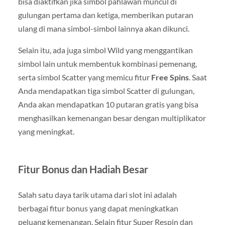
bisa diaktifkan jika simbol pahlawan muncul di
gulungan pertama dan ketiga, memberikan putaran
ulang di mana simbol-simbol lainnya akan dikunci.
Selain itu, ada juga simbol Wild yang menggantikan
simbol lain untuk membentuk kombinasi pemenang,
serta simbol Scatter yang memicu fitur
Free Spins
. Saat
Anda mendapatkan tiga simbol Scatter di gulungan,
Anda akan mendapatkan 10 putaran gratis yang bisa
menghasilkan kemenangan besar dengan multiplikator
yang meningkat.
Fitur Bonus dan Hadiah Besar
Salah satu daya tarik utama dari slot ini adalah
berbagai fitur bonus yang dapat meningkatkan
peluang kemenangan. Selain fitur Super Respin dan