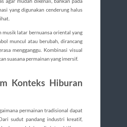
as agar mudah dikenali, bahkan pada
imasi yang digunakan cenderung halus
ihat.
musik latar bernuansa oriental yang
mbol muncul atau berubah, dirancang
erasa mengganggu. Kombinasi visual
kan suasana permainan yang imersif.
am Konteks Hiburan
gaimana permainan tradisional dapat
Dari sudut pandang industri kreatif,