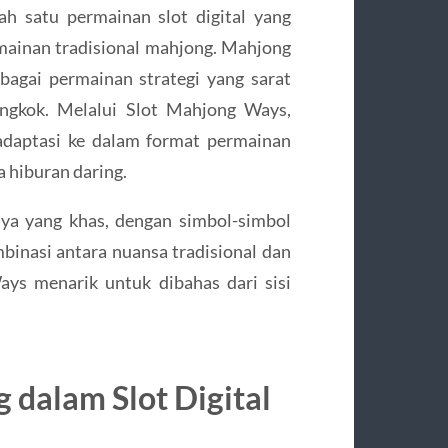
 satu permainan slot digital yang
ainan tradisional mahjong. Mahjong
ebagai permainan strategi yang sarat
ngkok. Melalui Slot Mahjong Ways,
iadaptasi ke dalam format permainan
 hiburan daring.
nya yang khas, dengan simbol-simbol
mbinasi antara nuansa tradisional dan
ays menarik untuk dibahas dari sisi
dalam Slot Digital