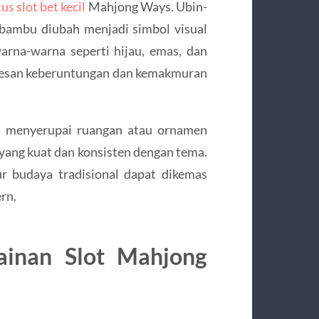
tus slot bet kecil
Mahjong Ways. Ubin-
n bambu diubah menjadi simbol visual
arna-warna seperti hijau, emas, dan
kesan keberuntungan dan kemakmuran
ng menyerupai ruangan atau ornamen
yang kuat dan konsisten dengan tema.
r budaya tradisional dapat dikemas
rn.
inan Slot Mahjong