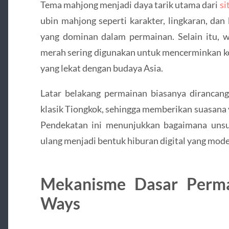
Tema mahjong menjadi daya tarik utama dari
si
ubin mahjong seperti karakter, lingkaran, da
yang dominan dalam permainan. Selain itu, w
merah sering digunakan untuk mencerminkan 
yang lekat dengan budaya Asia.
Latar belakang permainan biasanya diranca
klasik Tiongkok, sehingga memberikan suasana 
Pendekatan ini menunjukkan bagaimana unsu
ulang menjadi bentuk hiburan digital yang mode
Mekanisme Dasar Perma
Ways