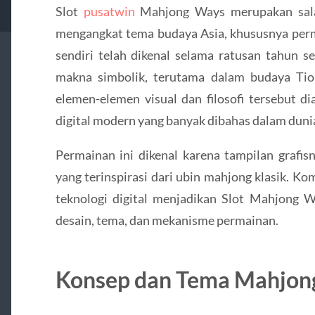
Slot
pusatwin
Mahjong Ways merupakan salah
mengangkat tema budaya Asia, khususnya perm
sendiri telah dikenal selama ratusan tahun s
makna simbolik, terutama dalam budaya Tio
elemen-elemen visual dan filosofi tersebut d
digital modern yang banyak dibahas dalam dunia
Permainan ini dikenal karena tampilan grafis
yang terinspirasi dari ubin mahjong klasik. Ko
teknologi digital menjadikan Slot Mahjong W
desain, tema, dan mekanisme permainan.
Konsep dan Tema Mahjong 