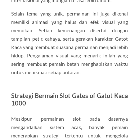
internasional yang mungkin terasa lebih umum.
Selain tema yang unik, permainan ini juga dikenal
memiliki animasi yang halus dan efek visual yang
memukau. Setiap kemenangan disertai dengan
tampilan petir, cahaya, serta gerakan karakter Gatot
Kaca yang membuat suasana permainan menjadi lebih
hidup. Pengalaman visual yang menarik inilah yang
sering membuat pemain betah menghabiskan waktu
untuk menikmati setiap putaran.
Strategi Bermain Slot Gates of Gatot Kaca
1000
Meskipun permainan slot pada dasarnya
mengandalkan sistem acak, banyak pemain
menerapkan strategi tertentu untuk mengelola