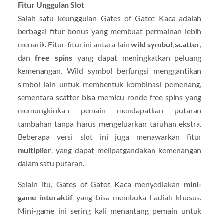
Fitur Unggulan Slot
Salah satu keunggulan Gates of Gatot Kaca adalah
berbagai fitur bonus yang membuat permainan lebih
menarik. Fitur-fitur ini antara lain
wild symbol
,
scatter
,
dan
free spins
yang dapat meningkatkan peluang
kemenangan. Wild symbol berfungsi menggantikan
simbol lain untuk membentuk kombinasi pemenang,
sementara scatter bisa memicu ronde free spins yang
memungkinkan pemain mendapatkan putaran
tambahan tanpa harus mengeluarkan taruhan ekstra.
Beberapa versi slot ini juga menawarkan fitur
multiplier
, yang dapat melipatgandakan kemenangan
dalam satu putaran.
Selain itu, Gates of Gatot Kaca menyediakan
mini-
game interaktif
yang bisa membuka hadiah khusus.
Mini-game ini sering kali menantang pemain untuk