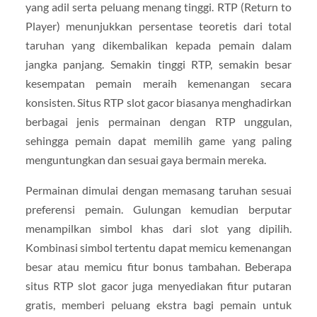
yang adil serta peluang menang tinggi. RTP (Return to
Player) menunjukkan persentase teoretis dari total
taruhan yang dikembalikan kepada pemain dalam
jangka panjang. Semakin tinggi RTP, semakin besar
kesempatan pemain meraih kemenangan secara
konsisten. Situs RTP slot gacor biasanya menghadirkan
berbagai jenis permainan dengan RTP unggulan,
sehingga pemain dapat memilih game yang paling
menguntungkan dan sesuai gaya bermain mereka.
Permainan dimulai dengan memasang taruhan sesuai
preferensi pemain. Gulungan kemudian berputar
menampilkan simbol khas dari slot yang dipilih.
Kombinasi simbol tertentu dapat memicu kemenangan
besar atau memicu fitur bonus tambahan. Beberapa
situs RTP slot gacor juga menyediakan fitur putaran
gratis, memberi peluang ekstra bagi pemain untuk