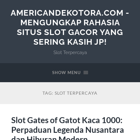
AMERICANDEKOTORA.COM -
MENGUNGKAP RAHASIA
SITUS SLOT GACOR YANG
SERING KASIH JP!
Slot Terpercaya
SHOW MENU
TAG:
SLOT TERPERCAYA
Slot Gates of Gatot Kaca 1000:
Perpaduan Legenda Nusantara
dan Hiburan Modern