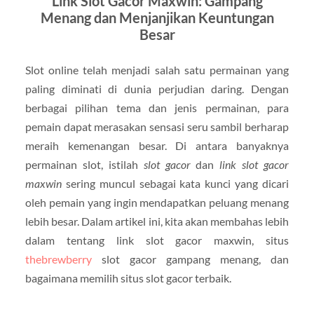
Link Slot Gacor Maxwin: Gampang
Menang dan Menjanjikan Keuntungan
Besar
Slot online telah menjadi salah satu permainan yang
paling diminati di dunia perjudian daring. Dengan
berbagai pilihan tema dan jenis permainan, para
pemain dapat merasakan sensasi seru sambil berharap
meraih kemenangan besar. Di antara banyaknya
permainan slot, istilah
slot gacor
dan
link slot gacor
maxwin
sering muncul sebagai kata kunci yang dicari
oleh pemain yang ingin mendapatkan peluang menang
lebih besar. Dalam artikel ini, kita akan membahas lebih
dalam tentang link slot gacor maxwin, situs
thebrewberry
slot gacor gampang menang, dan
bagaimana memilih situs slot gacor terbaik.