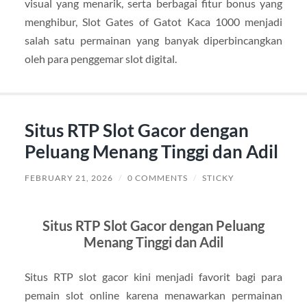
visual yang menarik, serta berbagai fitur bonus yang
menghibur, Slot Gates of Gatot Kaca 1000 menjadi
salah satu permainan yang banyak diperbincangkan
oleh para penggemar slot digital.
Situs RTP Slot Gacor dengan
Peluang Menang Tinggi dan Adil
FEBRUARY 21, 2026
/
0 COMMENTS
/
STICKY
Situs RTP Slot Gacor dengan Peluang
Menang Tinggi dan Adil
Situs RTP slot gacor kini menjadi favorit bagi para
pemain slot online karena menawarkan permainan