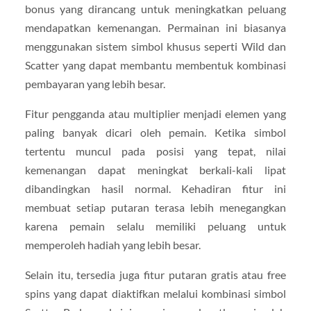
bonus yang dirancang untuk meningkatkan peluang
mendapatkan kemenangan. Permainan ini biasanya
menggunakan sistem simbol khusus seperti Wild dan
Scatter yang dapat membantu membentuk kombinasi
pembayaran yang lebih besar.
Fitur pengganda atau multiplier menjadi elemen yang
paling banyak dicari oleh pemain. Ketika simbol
tertentu muncul pada posisi yang tepat, nilai
kemenangan dapat meningkat berkali-kali lipat
dibandingkan hasil normal. Kehadiran fitur ini
membuat setiap putaran terasa lebih menegangkan
karena pemain selalu memiliki peluang untuk
memperoleh hadiah yang lebih besar.
Selain itu, tersedia juga fitur putaran gratis atau free
spins yang dapat diaktifkan melalui kombinasi simbol