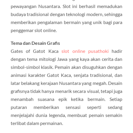
pewayangan Nusantara. Slot ini berhasil memadukan
budaya tradisional dengan teknologi modern, sehingga
memberikan pengalaman bermain yang unik bagi para
penggemar slot online.
Tema dan Desain Grafis
Gates of Gatot Kaca
slot online pusathoki
hadir
dengan tema mitologi Jawa yang kaya akan cerita dan
simbol-simbol klasik. Pemain akan disuguhkan dengan
animasi karakter Gatot Kaca, senjata tradisional, dan
latar belakang kerajaan Nusantara yang megah. Desain
grafisnya tidak hanya menarik secara visual, tetapi juga
menambah suasana epik ketika bermain. Setiap
putaran memberikan sensasi seperti sedang
menjelajahi dunia legenda, membuat pemain semakin
terlibat dalam permainan.