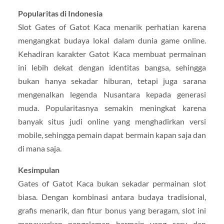
Popularitas di Indonesia
Slot Gates of Gatot Kaca menarik perhatian karena
mengangkat budaya lokal dalam dunia game online.
Kehadiran karakter Gatot Kaca membuat permainan
ini lebih dekat dengan identitas bangsa, sehingga
bukan hanya sekadar hiburan, tetapi juga sarana
mengenalkan legenda Nusantara kepada generasi
muda. Popularitasnya semakin meningkat karena
banyak situs judi online yang menghadirkan versi
mobile, sehingga pemain dapat bermain kapan saja dan
di mana saja.
Kesimpulan
Gates of Gatot Kaca bukan sekadar permainan slot
biasa. Dengan kombinasi antara budaya tradisional,
grafis menarik, dan fitur bonus yang beragam, slot ini
menawarkan pengalaman bermain yang seru dan