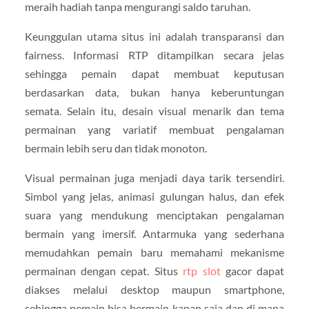
meraih hadiah tanpa mengurangi saldo taruhan.
Keunggulan utama situs ini adalah transparansi dan
fairness. Informasi RTP ditampilkan secara jelas
sehingga pemain dapat membuat keputusan
berdasarkan data, bukan hanya keberuntungan
semata. Selain itu, desain visual menarik dan tema
permainan yang variatif membuat pengalaman
bermain lebih seru dan tidak monoton.
Visual permainan juga menjadi daya tarik tersendiri.
Simbol yang jelas, animasi gulungan halus, dan efek
suara yang mendukung menciptakan pengalaman
bermain yang imersif. Antarmuka yang sederhana
memudahkan pemain baru memahami mekanisme
permainan dengan cepat. Situs
rtp slot
gacor dapat
diakses melalui desktop maupun smartphone,
sehingga pemain bisa bermain kapan saja dan di mana