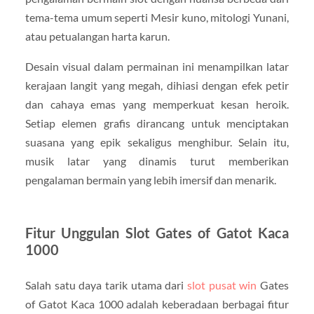
tema-tema umum seperti Mesir kuno, mitologi Yunani,
atau petualangan harta karun.
Desain visual dalam permainan ini menampilkan latar
kerajaan langit yang megah, dihiasi dengan efek petir
dan cahaya emas yang memperkuat kesan heroik.
Setiap elemen grafis dirancang untuk menciptakan
suasana yang epik sekaligus menghibur. Selain itu,
musik latar yang dinamis turut memberikan
pengalaman bermain yang lebih imersif dan menarik.
Fitur Unggulan Slot Gates of Gatot Kaca
1000
Salah satu daya tarik utama dari
slot pusat win
Gates
of Gatot Kaca 1000 adalah keberadaan berbagai fitur