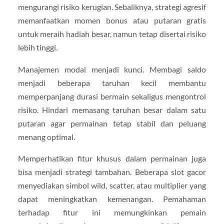
mengurangi risiko kerugian. Sebaliknya, strategi agresif
memanfaatkan momen bonus atau putaran gratis
untuk meraih hadiah besar, namun tetap disertai risiko
lebih tinggi.
Manajemen modal menjadi kunci. Membagi saldo
menjadi beberapa taruhan kecil membantu
memperpanjang durasi bermain sekaligus mengontrol
risiko. Hindari memasang taruhan besar dalam satu
putaran agar permainan tetap stabil dan peluang
menang optimal.
Memperhatikan fitur khusus dalam permainan juga
bisa menjadi strategi tambahan. Beberapa slot gacor
menyediakan simbol wild, scatter, atau multiplier yang
dapat meningkatkan kemenangan. Pemahaman
terhadap fitur ini memungkinkan pemain