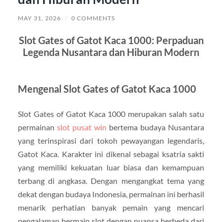
MAY 31, 2026
/
0 COMMENTS
Slot Gates of Gatot Kaca 1000: Perpaduan
Legenda Nusantara dan Hiburan Modern
Mengenal Slot Gates of Gatot Kaca 1000
Slot Gates of Gatot Kaca 1000 merupakan salah satu
permainan
slot pusat win
bertema budaya Nusantara
yang terinspirasi dari tokoh pewayangan legendaris,
Gatot Kaca. Karakter ini dikenal sebagai ksatria sakti
yang memiliki kekuatan luar biasa dan kemampuan
terbang di angkasa. Dengan mengangkat tema yang
dekat dengan budaya Indonesia, permainan ini berhasil
menarik perhatian banyak pemain yang mencari
pengalaman bermain slot dengan nuansa berbeda dari