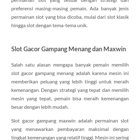
preferensi masing-masing pemain. Ada banyak jenis
permainan slot yang bisa dicoba, mulai dari slot klasik
hingga slot dengan tema-tema unik.
Slot Gacor Gampang Menang dan Maxwin
Salah satu alasan mengapa banyak pemain memilih
slot gacor gampang menang adalah karena mesin ini
memberikan peluang yang lebih tinggi untuk meraih
kemenangan. Dengan strategi yang tepat dan memilih
mesin yang tepat, pemain bisa meraih kemenangan
besar dengan lebih mudah.
Slot gacor gampang maxwin adalah permainan slot
yang menawarkan pembayaran maksimal dengan
tingkat kemenangan yang relatif tinggi. Mesin ini sering