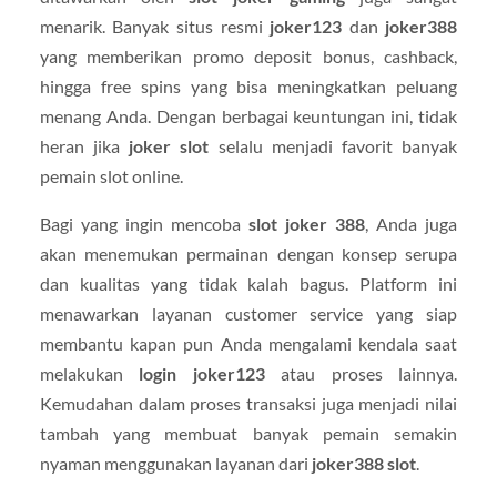
menarik. Banyak situs resmi
joker123
dan
joker388
yang memberikan promo deposit bonus, cashback,
hingga free spins yang bisa meningkatkan peluang
menang Anda. Dengan berbagai keuntungan ini, tidak
heran jika
joker slot
selalu menjadi favorit banyak
pemain slot online.
Bagi yang ingin mencoba
slot joker 388
, Anda juga
akan menemukan permainan dengan konsep serupa
dan kualitas yang tidak kalah bagus. Platform ini
menawarkan layanan customer service yang siap
membantu kapan pun Anda mengalami kendala saat
melakukan
login joker123
atau proses lainnya.
Kemudahan dalam proses transaksi juga menjadi nilai
tambah yang membuat banyak pemain semakin
nyaman menggunakan layanan dari
joker388 slot
.