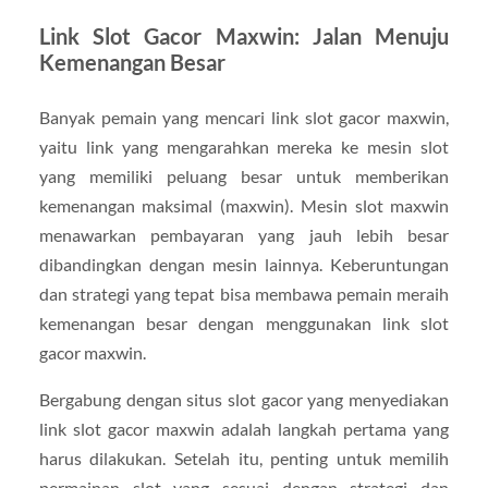
Link Slot Gacor Maxwin: Jalan Menuju
Kemenangan Besar
Banyak pemain yang mencari link slot gacor maxwin,
yaitu link yang mengarahkan mereka ke mesin slot
yang memiliki peluang besar untuk memberikan
kemenangan maksimal (maxwin). Mesin slot maxwin
menawarkan pembayaran yang jauh lebih besar
dibandingkan dengan mesin lainnya. Keberuntungan
dan strategi yang tepat bisa membawa pemain meraih
kemenangan besar dengan menggunakan link slot
gacor maxwin.
Bergabung dengan situs slot gacor yang menyediakan
link slot gacor maxwin adalah langkah pertama yang
harus dilakukan. Setelah itu, penting untuk memilih
permainan slot yang sesuai dengan strategi dan