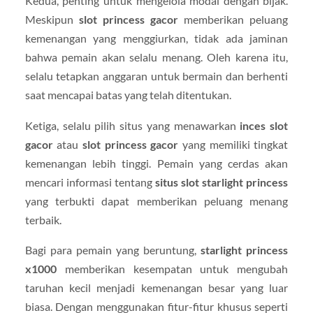
Kedua, penting untuk mengelola modal dengan bijak.
Meskipun
slot princess gacor
memberikan peluang
kemenangan yang menggiurkan, tidak ada jaminan
bahwa pemain akan selalu menang. Oleh karena itu,
selalu tetapkan anggaran untuk bermain dan berhenti
saat mencapai batas yang telah ditentukan.
Ketiga, selalu pilih situs yang menawarkan
inces slot
gacor
atau
slot princess gacor
yang memiliki tingkat
kemenangan lebih tinggi. Pemain yang cerdas akan
mencari informasi tentang
situs slot starlight princess
yang terbukti dapat memberikan peluang menang
terbaik.
Bagi para pemain yang beruntung,
starlight princess
x1000
memberikan kesempatan untuk mengubah
taruhan kecil menjadi kemenangan besar yang luar
biasa. Dengan menggunakan fitur-fitur khusus seperti