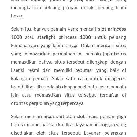
meningkatkan peluang pemain untuk menang lebih
besar.
Selain itu, banyak pemain yang mencari
slot princess
1000
atau
starlight princess 1000
untuk peluang
kemenangan yang lebih tinggi. Dalam mencari situs
yang menawarkan permainan ini, pemain juga harus
memastikan bahwa situs tersebut dilengkapi dengan
lisensi resmi dan memiliki reputasi yang baik di
kalangan pemain. Salah satu cara untuk mengecek
kredibilitas situs adalah dengan melihat ulasan pemain
lain atau memastikan situs tersebut terdaftar di
otoritas perjudian yang terpercaya.
Selain mencari
inces slot
atau
slot inces
, pemain juga
harus memperhatikan kualitas layanan pelanggan yang
disediakan oleh situs tersebut. Layanan pelanggan