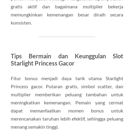
gratis aktif dan bagaimana multiplier bekerja
memungkinkan kemenangan besar diraih secara
konsisten.
Tips Bermain dan Keunggulan Slot
Starlight Princess Gacor
Fitur bonus menjadi daya tarik utama Starlight
Princess gacor. Putaran gratis, simbol scatter, dan
multiplier memberikan peluang tambahan untuk
meningkatkan kemenangan. Pemain yang cermat
dapat memanfaatkan momen bonus untuk
merencanakan taruhan lebih efektif, sehingga peluang
menang semakin tinggi.