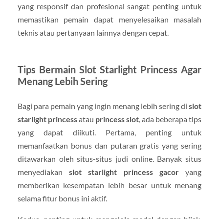
yang responsif dan profesional sangat penting untuk
memastikan pemain dapat menyelesaikan masalah
teknis atau pertanyaan lainnya dengan cepat.
Tips Bermain Slot Starlight Princess Agar
Menang Lebih Sering
Bagi para pemain yang ingin menang lebih sering di
slot
starlight princess
atau
princess slot
, ada beberapa tips
yang dapat diikuti. Pertama, penting untuk
memanfaatkan bonus dan putaran gratis yang sering
ditawarkan oleh situs-situs judi online. Banyak situs
menyediakan
slot starlight princess gacor
yang
memberikan kesempatan lebih besar untuk menang
selama fitur bonus ini aktif.