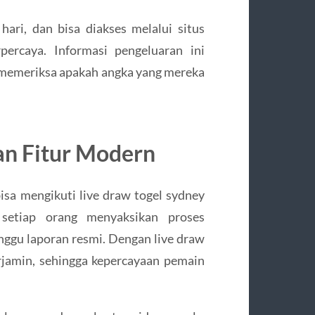
ari, dan bisa diakses melalui situs
percaya. Informasi pengeluaran ini
memeriksa apakah angka yang mereka
an Fitur Modern
isa mengikuti live draw togel sydney
 setiap orang menyaksikan proses
ggu laporan resmi. Dengan live draw
erjamin, sehingga kepercayaan pemain