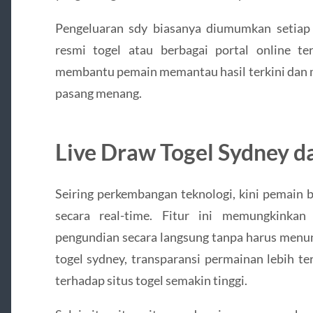
Pengeluaran sdy biasanya diumumkan setiap h
resmi togel atau berbagai portal online ter
membantu pemain memantau hasil terkini dan 
pasang menang.
Live Draw Togel Sydney d
Seiring perkembangan teknologi, kini pemain b
secara real-time. Fitur ini memungkinkan
pengundian secara langsung tanpa harus menun
togel sydney, transparansi permainan lebih t
terhadap situs togel semakin tinggi.