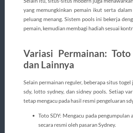
Selain itu, situs-situs modern juga menawarkan
yang memungkinkan pemain ikut serta dalam
peluang menang. Sistem pools ini bekerja de
pemain, kemudian membagi hadiah sesuai kontri
Variasi Permainan: Toto
dan Lainnya
Selain permainan reguler, beberapa situs togel
sdy, lotto sydney, dan sidney pools. Setiap v
tetap mengacu pada hasil resmi pengeluaran sdy
Toto SDY: Mengacu pada pengumpulan a
secara resmi oleh pasaran Sydney.