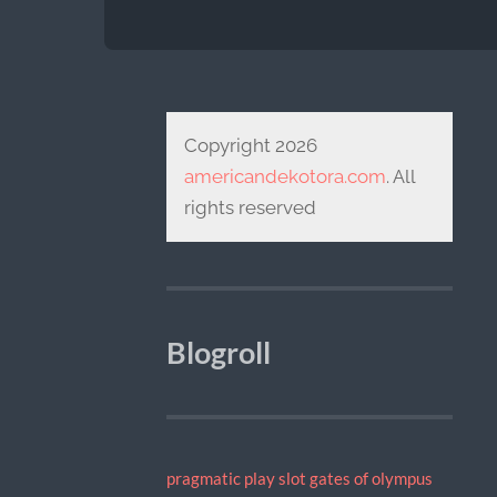
Copyright 2026
americandekotora.com
. All
rights reserved
Blogroll
pragmatic play slot gates of olympus