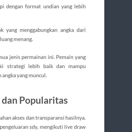
api dengan format undian yang lebih
ok yang menggabungkan angka dari
luang menang.
ua jenis permainan ini. Pemain yang
ki strategi lebih baik dan mampu
 angka yang muncul.
 dan Popularitas
dahan akses dan transparansi hasilnya.
engeluaran sdy, mengikuti live draw