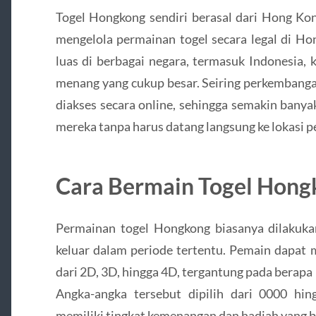
Togel Hongkong sendiri berasal dari Hong Ko
mengelola permainan togel secara legal di Ho
luas di berbagai negara, termasuk Indonesia,
menang yang cukup besar. Seiring perkembangan
diakses secara online, sehingga semakin ban
mereka tanpa harus datang langsung ke lokasi 
Cara Bermain Togel Hong
Permainan togel Hongkong biasanya dilakuk
keluar dalam periode tertentu. Pemain dapat m
dari 2D, 3D, hingga 4D, tergantung pada berapa 
Angka-angka tersebut dipilih dari 0000 hin
memiliki tingkat kemenangan dan hadiah yang 