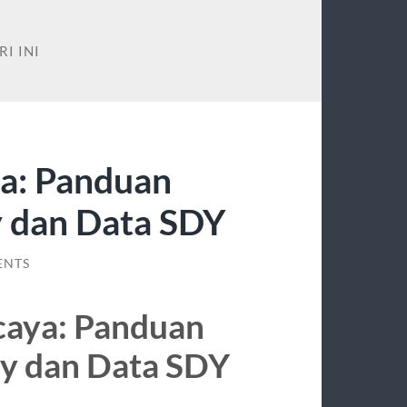
I INI
ya: Panduan
y dan Data SDY
ENTS
rcaya: Panduan
ey dan Data SDY