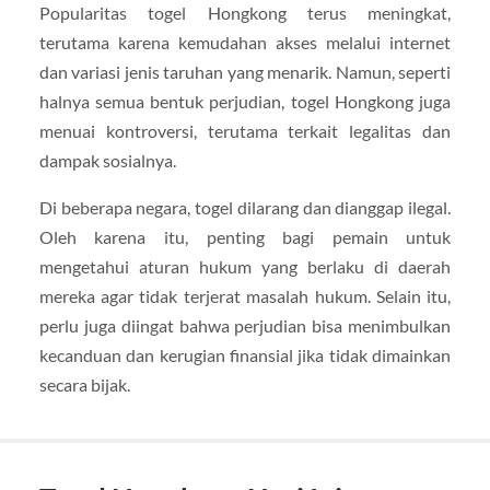
Popularitas togel Hongkong terus meningkat,
terutama karena kemudahan akses melalui internet
dan variasi jenis taruhan yang menarik. Namun, seperti
halnya semua bentuk perjudian, togel Hongkong juga
menuai kontroversi, terutama terkait legalitas dan
dampak sosialnya.
Di beberapa negara, togel dilarang dan dianggap ilegal.
Oleh karena itu, penting bagi pemain untuk
mengetahui aturan hukum yang berlaku di daerah
mereka agar tidak terjerat masalah hukum. Selain itu,
perlu juga diingat bahwa perjudian bisa menimbulkan
kecanduan dan kerugian finansial jika tidak dimainkan
secara bijak.