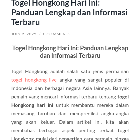
Togel Hongkong Hari Ini:
Panduan Lengkap dan Informasi
Terbaru
JULY 2, 2025
/
0 COMMENTS
Togel Hongkong Hari Ini: Panduan Lengkap
dan Informasi Terbaru
Togel Hongkong adalah salah satu jenis permainan
togel hongkong live
angka yang sangat populer di
Indonesia dan berbagai negara Asia lainnya. Banyak
pemain yang mencari informasi terbaru tentang
togel
Hongkong hari ini
untuk membantu mereka dalam
memasang taruhan dan memprediksi angka-angka
yang akan keluar. Dalam artikel ini, kita akan
membahas berbagai aspek penting terkait togel
Hongkong, mulai dari pengertian, cara bermain, hingga