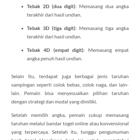
Tebak 2D (dua digit)
: Memasang dua angka
terakhir dari hasil undian.
Tebak 3D (tiga digit)
: Memasang tiga angka
terakhir dari hasil undian.
Tebak 4D (empat digit)
: Memasang empat
angka penuh hasil undian.
Selain itu, terdapat juga berbagai jenis taruhan
sampingan seperti colok bebas, colok naga, dan lain-
lain. Pemain bisa menyesuaikan pilihan taruhan
dengan strategi dan modal yang dimiliki.
Setelah memilih angka, pemain cukup memasang
taruhan melalui bandar togel online atau konvensional
yang terpercaya. Setelah itu, tunggu pengumuman