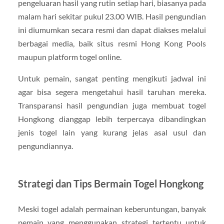
pengeluaran hasil yang rutin setiap hari, biasanya pada
malam hari sekitar pukul 23.00 WIB. Hasil pengundian
ini diumumkan secara resmi dan dapat diakses melalui
berbagai media, baik situs resmi Hong Kong Pools
maupun platform togel online.
Untuk pemain, sangat penting mengikuti jadwal ini
agar bisa segera mengetahui hasil taruhan mereka.
Transparansi hasil pengundian juga membuat togel
Hongkong dianggap lebih terpercaya dibandingkan
jenis togel lain yang kurang jelas asal usul dan
pengundiannya.
Strategi dan Tips Bermain Togel Hongkong
Meski togel adalah permainan keberuntungan, banyak
pemain yang menggunakan strategi tertentu untuk