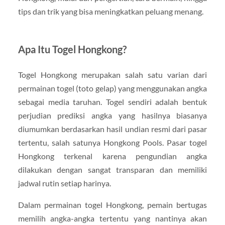
tips dan trik yang bisa meningkatkan peluang menang.
Apa Itu Togel Hongkong?
Togel Hongkong merupakan salah satu varian dari
permainan togel (toto gelap) yang menggunakan angka
sebagai media taruhan. Togel sendiri adalah bentuk
perjudian prediksi angka yang hasilnya biasanya
diumumkan berdasarkan hasil undian resmi dari pasar
tertentu, salah satunya Hongkong Pools. Pasar togel
Hongkong terkenal karena pengundian angka
dilakukan dengan sangat transparan dan memiliki
jadwal rutin setiap harinya.
Dalam permainan togel Hongkong, pemain bertugas
memilih angka-angka tertentu yang nantinya akan