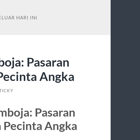
LUAR HARI INI
oja: Pasaran
Pecinta Angka
TICKY
mboja: Pasaran
n Pecinta Angka