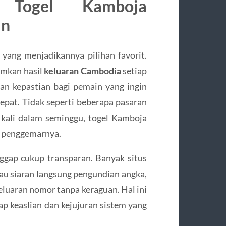
n Togel Kamboja
in
yang menjadikannya pilihan favorit.
umkan hasil
keluaran Cambodia
setiap
an kepastian bagi pemain yang ingin
pat. Tidak seperti beberapa pasaran
 kali dalam seminggu, togel Kamboja
ra penggemarnya.
nggap cukup transparan. Banyak situs
au siaran langsung pengundian angka,
eluaran nomor tanpa keraguan. Hal ini
 keaslian dan kejujuran sistem yang