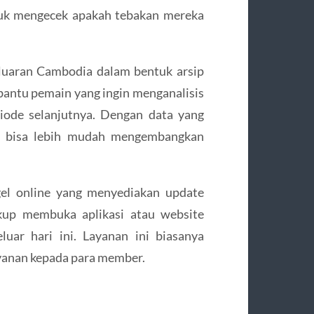
tuk mengecek apakah tebakan mereka
luaran Cambodia dalam bentuk arsip
bantu pemain yang ingin menganalisis
iode selanjutnya. Dengan data yang
in bisa lebih mudah mengembangkan
ogel online yang menyediakan update
kup membuka aplikasi atau website
uar hari ini. Layanan ini biasanya
layanan kepada para member.