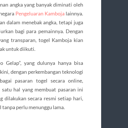
inan angka yang banyak diminati oleh
 negara
Pengeluaran Kamboja
lainnya.
an dalam menebak angka, tetapi juga
urkan bagi para pemainnya. Dengan
yang transparan, togel Kamboja kian
ak untuk diikuti.
to Gelap”, yang dulunya hanya bisa
ini, dengan perkembangan teknologi
agai pasaran togel secara online,
 satu hal yang membuat pasaran ini
 dilakukan secara resmi setiap hari,
l tanpa perlu menunggu lama.