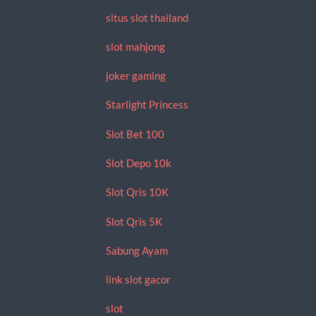
situs slot thailand
slot mahjong
joker gaming
Starlight Princess
Slot Bet 100
Slot Depo 10k
Slot Qris 10K
Slot Qris 5K
Sabung Ayam
link slot gacor
slot