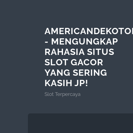
AMERICANDEKOTO
- MENGUNGKAP
RAHASIA SITUS
SLOT GACOR
YANG SERING
KASIH JP!
Slot Terpercaya