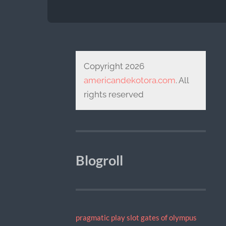
Copyright 2026
americandekotora.com
. All
rights reserved
Blogroll
pragmatic play slot gates of olympus