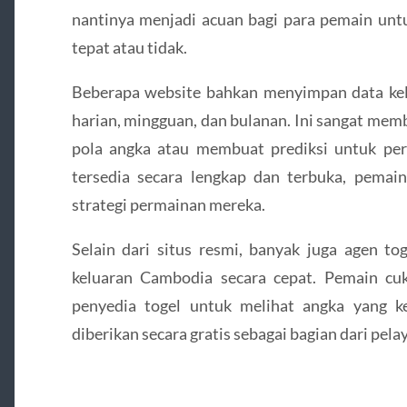
nantinya menjadi acuan bagi para pemain un
tepat atau tidak.
Beberapa website bahkan menyimpan data ke
harian, mingguan, dan bulanan. Ini sangat mem
pola angka atau membuat prediksi untuk per
tersedia secara lengkap dan terbuka, pema
strategi permainan mereka.
Selain dari situs resmi, banyak juga agen t
keluaran Cambodia secara cepat. Pemain cu
penyedia togel untuk melihat angka yang kel
diberikan secara gratis sebagai bagian dari pe