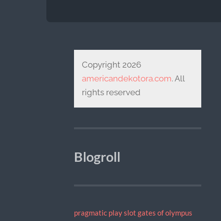
Copyright 2026
americandekotora.com
. All
rights reserved
Blogroll
pragmatic play slot gates of olympus