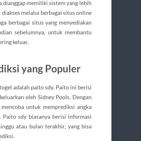
 dianggap memiliki sistem yang lebih
 diakses melalui berbagai situs online
juga berbagai situs yang menyediakan
undian sebelumnya, untuk membantu
ring keluar.
diksi yang Populer
gel adalah paito sdy. Paito ini berisi
keluarkan oleh Sidney Pools. Dengan
g mencoba untuk memprediksi angka
 Paito sdy biasanya berisi informasi
nggu atau bulan terakhir, yang bisa
diksi.