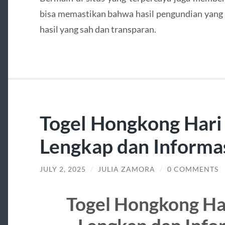
bisa memastikan bahwa hasil pengundian yang
hasil yang sah dan transparan.
Togel Hongkong Hari 
Lengkap dan Informa
JULY 2, 2025
/
JULIA ZAMORA
/
0 COMMENTS
Togel Hongkong Har