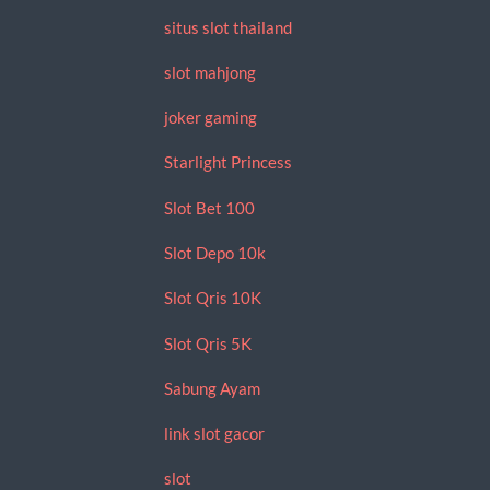
situs slot thailand
slot mahjong
joker gaming
Starlight Princess
Slot Bet 100
Slot Depo 10k
Slot Qris 10K
Slot Qris 5K
Sabung Ayam
link slot gacor
slot