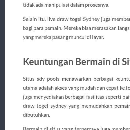
tidak ada manipulasi dalam prosesnya.
Selain itu, live draw togel Sydney juga memb
bagi para pemain. Mereka bisa merasakan lang
yang mereka pasang muncul di layar.
Keuntungan Bermain di Si
Situs sdy pools menawarkan berbagai keunt
utama adalah akses yang mudah dan cepat ke toto
juga menyediakan berbagai fasilitas seperti pait
draw togel sydney yang memudahkan pemain
dibutuhkan.
Bermain di situs yang terpercaya juga membe