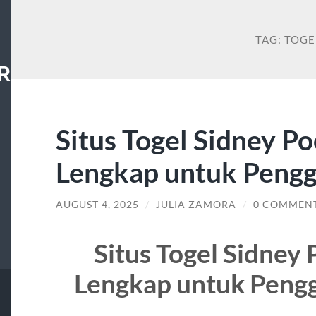
TAG:
TOGE
RA.COM
Situs Togel Sidney P
Lengkap untuk Peng
AUGUST 4, 2025
/
JULIA ZAMORA
/
0 COMMEN
Situs Togel Sidney
Lengkap untuk Peng