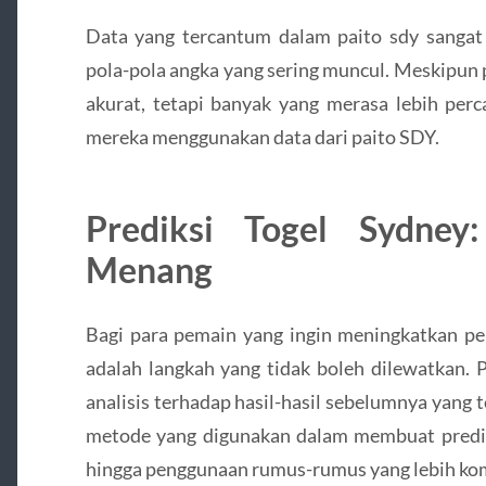
Data yang tercantum dalam paito sdy sangat
pola-pola angka yang sering muncul. Meskipun p
akurat, tetapi banyak yang merasa lebih perc
mereka menggunakan data dari paito SDY.
Prediksi Togel Sydney
Menang
Bagi para pemain yang ingin meningkatkan pe
adalah langkah yang tidak boleh dilewatkan. P
analisis terhadap hasil-hasil sebelumnya yang 
metode yang digunakan dalam membuat prediksi
hingga penggunaan rumus-rumus yang lebih ko