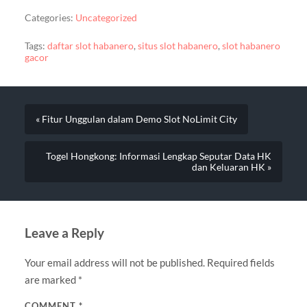
Categories:
Uncategorized
Tags:
daftar slot habanero
,
situs slot habanero
,
slot habanero
gacor
« Fitur Unggulan dalam Demo Slot NoLimit City
Togel Hongkong: Informasi Lengkap Seputar Data HK
dan Keluaran HK »
Leave a Reply
Your email address will not be published.
Required fields
are marked
*
COMMENT
*