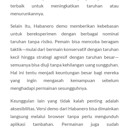
terbaik untuk meningkatkan taruhan atau
menurunkannya.
Selain itu, Habanero demo memberikan kebebasan
untuk bereksperimen dengan berbagai nominal
taruhan tanpa risiko. Pemain bisa mencoba beragam
taktik—mulai dari bermain konservatif dengan taruhan
kecil hingga strategi agresif dengan taruhan besar—
semuanya bisa diuji tanpa kehilangan uang sungguhan.
Hal ini tentu menjadi keuntungan besar bagi mereka
yang ingin mengasah kemampuan sebelum
menghadapi permainan sesungguhnya.
Keunggulan lain yang tidak kalah penting adalah
aksesibilitas. Versi demo dari Habanero bisa dimainkan
langsung melalui browser tanpa perlu mengunduh
aplikasi tambahan. Permainan juga sudah