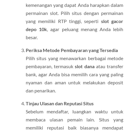
kemenangan yang dapat Anda harapkan dalam
permainan slot. Pilih situs dengan permainan
yang memiliki RTP tinggi, seperti
slot gacor
depo 10k
, agar peluang menang Anda lebih
besar.
Periksa Metode Pembayaran yang Tersedia
Pilih situs yang menawarkan berbagai metode
pembayaran, termasuk
slot dana
atau transfer
bank, agar Anda bisa memilih cara yang paling
nyaman dan aman untuk melakukan deposit
dan penarikan.
Tinjau Ulasan dan Reputasi Situs
Sebelum mendaftar, luangkan waktu untuk
membaca ulasan pemain lain. Situs yang
memiliki reputasi baik biasanya mendapat