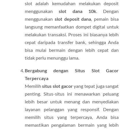
slot adalah kemudahan melakukan deposit
menggunakan
slot dana 10k
. Dengan
menggunakan
slot deposit dana
, pemain bisa
langsung memanfaatkan dompet digital untuk
melakukan transaksi. Proses ini biasanya lebih
cepat daripada transfer bank, sehingga Anda
bisa mulai bermain dengan lebih cepat dan
tidak perlu menunggu lama.
Bergabung dengan Situs Slot Gacor
Terpercaya
Memilih
situs slot gacor
yang tepat juga sangat
penting. Situs-situs ini menawarkan peluang
lebih besar untuk menang dan menyediakan
layanan pelanggan yang responsif. Dengan
memilih situs yang terpercaya, Anda bisa
memastikan pengalaman bermain yang lebih