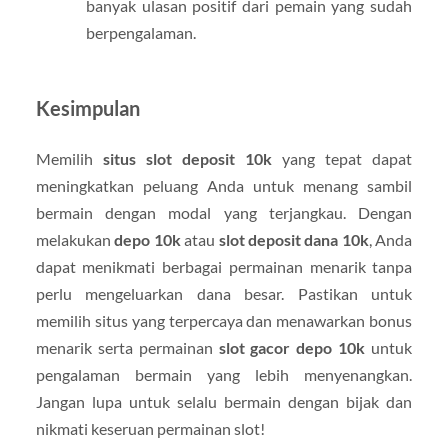
banyak ulasan positif dari pemain yang sudah
berpengalaman.
Kesimpulan
Memilih
situs slot deposit 10k
yang tepat dapat
meningkatkan peluang Anda untuk menang sambil
bermain dengan modal yang terjangkau. Dengan
melakukan
depo 10k
atau
slot deposit dana 10k
, Anda
dapat menikmati berbagai permainan menarik tanpa
perlu mengeluarkan dana besar. Pastikan untuk
memilih situs yang terpercaya dan menawarkan bonus
menarik serta permainan
slot gacor depo 10k
untuk
pengalaman bermain yang lebih menyenangkan.
Jangan lupa untuk selalu bermain dengan bijak dan
nikmati keseruan permainan slot!