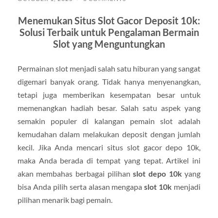
Menemukan Situs Slot Gacor Deposit 10k:
Solusi Terbaik untuk Pengalaman Bermain
Slot yang Menguntungkan
Permainan slot menjadi salah satu hiburan yang sangat
digemari banyak orang. Tidak hanya menyenangkan,
tetapi juga memberikan kesempatan besar untuk
memenangkan hadiah besar. Salah satu aspek yang
semakin populer di kalangan pemain slot adalah
kemudahan dalam melakukan deposit dengan jumlah
kecil. Jika Anda mencari situs slot gacor depo 10k,
maka Anda berada di tempat yang tepat. Artikel ini
akan membahas berbagai pilihan
slot depo 10k
yang
bisa Anda pilih serta alasan mengapa
slot 10k
menjadi
pilihan menarik bagi pemain.