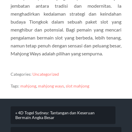
jembatan antara tradisi dan modernitas. Ia
menghadirkan kedalaman strategi dan keindahan
budaya Tiongkok dalam sebuah paket slot yang
menghibur dan potensial. Bagi pemain yang mencari
pengalaman bermain slot yang berbeda, lebih tenang,
namun tetap penuh dengan sensasi dan peluang besar,
Mahjong Ways adalah pilihan yang sempurna.
Categories:
Uncategorized
Tags:
mahjong
,
mahjong ways
,
slot mahjong
« 4D Togel Sydney: Tantangan dan Keseruan
Bermain Angka Besar