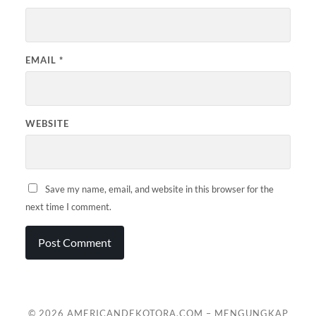
EMAIL
*
WEBSITE
Save my name, email, and website in this browser for the
next time I comment.
© 2026
AMERICANDEKOTORA.COM – MENGUNGKAP