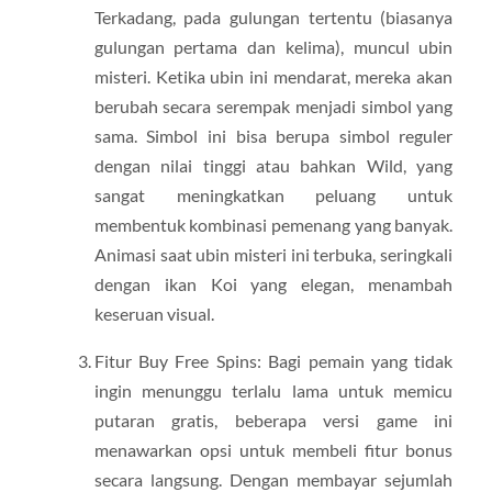
Terkadang, pada gulungan tertentu (biasanya
gulungan pertama dan kelima), muncul ubin
misteri. Ketika ubin ini mendarat, mereka akan
berubah secara serempak menjadi simbol yang
sama. Simbol ini bisa berupa simbol reguler
dengan nilai tinggi atau bahkan Wild, yang
sangat meningkatkan peluang untuk
membentuk kombinasi pemenang yang banyak.
Animasi saat ubin misteri ini terbuka, seringkali
dengan ikan Koi yang elegan, menambah
keseruan visual.
Fitur Buy Free Spins: Bagi pemain yang tidak
ingin menunggu terlalu lama untuk memicu
putaran gratis, beberapa versi game ini
menawarkan opsi untuk membeli fitur bonus
secara langsung. Dengan membayar sejumlah