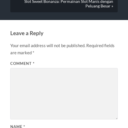
Slot Sweet Bonanza: Permainan Slot Manis dengan
Peluang Besar »
Leave a Reply
Your email address will not be published.
Required fields
are marked
*
COMMENT
*
NAME
*