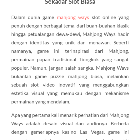
Sekadar Slot Biasa
Dalam dunia game
mahjong ways
slot online yang
penuh dengan berbagai tema, dari buah-buahan klasik
hingga petualangan dewa-dewi, Mahjong Ways hadir
dengan identitas yang unik dan menawan. Seperti
namanya, game ini terinspirasi dari Mahjong,
permainan papan tradisional Tiongkok yang sangat
populer. Namun, jangan salah sangka. Mahjong Ways
bukanlah game puzzle mahjong biasa, melainkan
sebuah slot video inovatif yang menggabungkan
estetika visual yang memukau dengan mekanisme
permainan yang mendalam.
Apa yang pertama kali menarik perhatian dari Mahjong
Ways adalah desain visual dan audionya. Berbeda
dengan gemerlapnya kasino Las Vegas, game ini