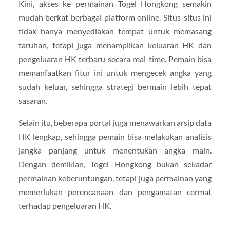
Kini, akses ke permainan Togel Hongkong semakin
mudah berkat berbagai platform online. Situs-situs ini
tidak hanya menyediakan tempat untuk memasang
taruhan, tetapi juga menampilkan keluaran HK dan
pengeluaran HK terbaru secara real-time. Pemain bisa
memanfaatkan fitur ini untuk mengecek angka yang
sudah keluar, sehingga strategi bermain lebih tepat
sasaran.
Selain itu, beberapa portal juga menawarkan arsip data
HK lengkap, sehingga pemain bisa melakukan analisis
jangka panjang untuk menentukan angka main.
Dengan demikian, Togel Hongkong bukan sekadar
permainan keberuntungan, tetapi juga permainan yang
memerlukan perencanaan dan pengamatan cermat
terhadap pengeluaran HK.