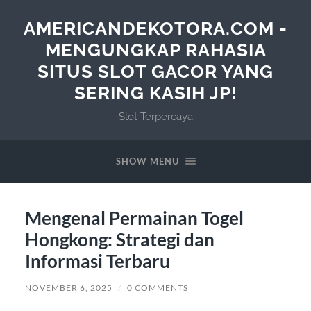
AMERICANDEKOTORA.COM -
MENGUNGKAP RAHASIA
SITUS SLOT GACOR YANG
SERING KASIH JP!
Slot Terpercaya
SHOW MENU
Mengenal Permainan Togel
Hongkong: Strategi dan
Informasi Terbaru
NOVEMBER 6, 2025
/
0 COMMENTS