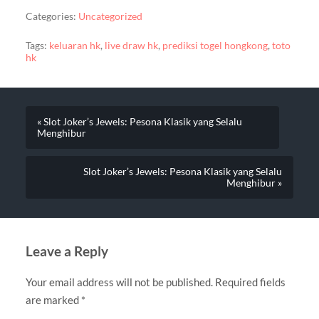
Categories:
Uncategorized
Tags:
keluaran hk
,
live draw hk
,
prediksi togel hongkong
,
toto
hk
« Slot Joker’s Jewels: Pesona Klasik yang Selalu
Menghibur
Slot Joker’s Jewels: Pesona Klasik yang Selalu
Menghibur »
Leave a Reply
Your email address will not be published.
Required fields
are marked
*