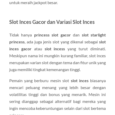
untuk meraih jackpot besar.
Slot Inces Gacor dan Variasi Slot Inces
Tidak hanya
princess slot gacor
dan
slot starlight
princess
, ada juga jenis slot yang dikenal sebagai
slot
inces gacor
atau
slot incess
yang turut diminati.
Meskipun nama ini mungkin kurang familiar, slot inces
merupakan varian slot dengan tema dan fitur unik yang
juga memiliki tingkat kemenangan tinggi.
Pemain yang berburu mesin slot
slot inces
biasanya
mencari peluang menang yang lebih besar dengan
volatilitas tinggi dan bonus yang menarik. Mesin ini
sering dianggap sebagai alternatif bagi mereka yang
ingin mencoba keberuntungan selain dari slot bertema