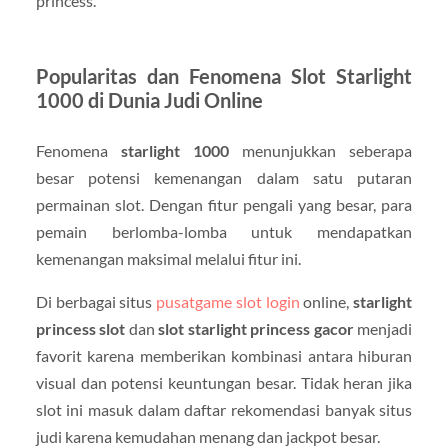
princess.
Popularitas dan Fenomena Slot Starlight
1000 di Dunia Judi Online
Fenomena
starlight 1000
menunjukkan seberapa
besar potensi kemenangan dalam satu putaran
permainan slot. Dengan fitur pengali yang besar, para
pemain berlomba-lomba untuk mendapatkan
kemenangan maksimal melalui fitur ini.
Di berbagai situs
pusatgame slot login
online,
starlight
princess slot
dan
slot starlight princess gacor
menjadi
favorit karena memberikan kombinasi antara hiburan
visual dan potensi keuntungan besar. Tidak heran jika
slot ini masuk dalam daftar rekomendasi banyak situs
judi karena kemudahan menang dan jackpot besar.