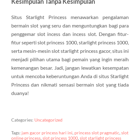
Kesimpulan Tanpa Kesimpulan
Situs Starlight Princess menawarkan pengalaman
bermain slot yang seru dan menguntungkan bagi para
penggemar slot incess dan incess slot. Dengan fitur-
fitur seperti slot princess 1000, starlight princess 1000,
serta mesin-mesin slot starlight princess gacor, situs ini
menjadi pilihan utama bagi pemain yang ingin meraih
kemenangan besar. Jadi, jangan lewatkan kesempatan
untuk mencoba keberuntungan Anda di situs Starlight
Princess dan nikmati sensasi bermain slot yang tiada
duanya!
Categories:
Uncategorized
Tags:
jam gacor princess hari ini
,
princess slot pragmatic
,
slot
online princess
,
slot princess 1000
,
slot starlight princess