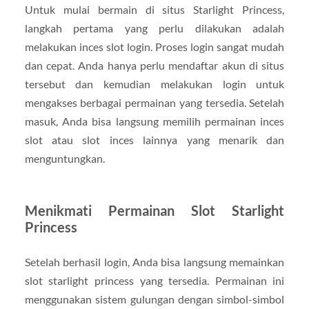
Untuk mulai bermain di situs Starlight Princess,
langkah pertama yang perlu dilakukan adalah
melakukan inces slot login. Proses login sangat mudah
dan cepat. Anda hanya perlu mendaftar akun di situs
tersebut dan kemudian melakukan login untuk
mengakses berbagai permainan yang tersedia. Setelah
masuk, Anda bisa langsung memilih permainan inces
slot atau slot inces lainnya yang menarik dan
menguntungkan.
Menikmati Permainan Slot Starlight
Princess
Setelah berhasil login, Anda bisa langsung memainkan
slot starlight princess yang tersedia. Permainan ini
menggunakan sistem gulungan dengan simbol-simbol