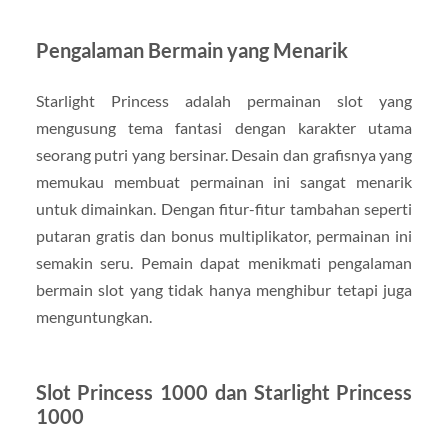
Pengalaman Bermain yang Menarik
Starlight Princess adalah permainan slot yang
mengusung tema fantasi dengan karakter utama
seorang putri yang bersinar. Desain dan grafisnya yang
memukau membuat permainan ini sangat menarik
untuk dimainkan. Dengan fitur-fitur tambahan seperti
putaran gratis dan bonus multiplikator, permainan ini
semakin seru. Pemain dapat menikmati pengalaman
bermain slot yang tidak hanya menghibur tetapi juga
menguntungkan.
Slot Princess 1000 dan Starlight Princess
1000