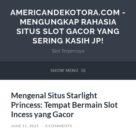
AMERICANDEKOTORA.COM -
MENGUNGKAP RAHASIA
SITUS SLOT GACOR YANG
SERING KASIH JP!
Slot Terpercaya
SHOW MENU
Mengenal Situs Starlight
Princess: Tempat Bermain Slot
Incess yang Gacor
JUNE 11, 2025
/
0 COMMENTS