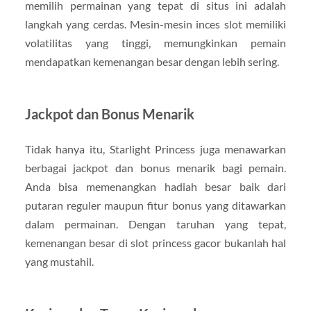
memilih permainan yang tepat di situs ini adalah
langkah yang cerdas. Mesin-mesin inces slot memiliki
volatilitas yang tinggi, memungkinkan pemain
mendapatkan kemenangan besar dengan lebih sering.
Jackpot dan Bonus Menarik
Tidak hanya itu, Starlight Princess juga menawarkan
berbagai jackpot dan bonus menarik bagi pemain.
Anda bisa memenangkan hadiah besar baik dari
putaran reguler maupun fitur bonus yang ditawarkan
dalam permainan. Dengan taruhan yang tepat,
kemenangan besar di slot princess gacor bukanlah hal
yang mustahil.