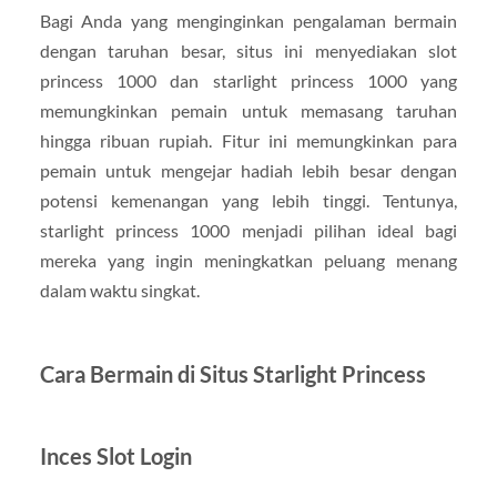
Bagi Anda yang menginginkan pengalaman bermain
dengan taruhan besar, situs ini menyediakan slot
princess 1000 dan starlight princess 1000 yang
memungkinkan pemain untuk memasang taruhan
hingga ribuan rupiah. Fitur ini memungkinkan para
pemain untuk mengejar hadiah lebih besar dengan
potensi kemenangan yang lebih tinggi. Tentunya,
starlight princess 1000 menjadi pilihan ideal bagi
mereka yang ingin meningkatkan peluang menang
dalam waktu singkat.
Cara Bermain di Situs Starlight Princess
Inces Slot Login