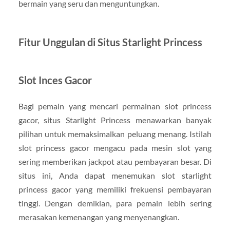
bermain yang seru dan menguntungkan.
Fitur Unggulan di Situs Starlight Princess
Slot Inces Gacor
Bagi pemain yang mencari permainan slot princess
gacor, situs Starlight Princess menawarkan banyak
pilihan untuk memaksimalkan peluang menang. Istilah
slot princess gacor mengacu pada mesin slot yang
sering memberikan jackpot atau pembayaran besar. Di
situs ini, Anda dapat menemukan slot starlight
princess gacor yang memiliki frekuensi pembayaran
tinggi. Dengan demikian, para pemain lebih sering
merasakan kemenangan yang menyenangkan.