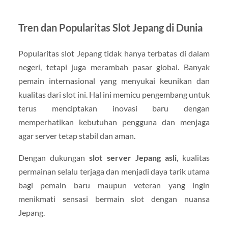
Tren dan Popularitas Slot Jepang di Dunia
Popularitas slot Jepang tidak hanya terbatas di dalam
negeri, tetapi juga merambah pasar global. Banyak
pemain internasional yang menyukai keunikan dan
kualitas dari slot ini. Hal ini memicu pengembang untuk
terus menciptakan inovasi baru dengan
memperhatikan kebutuhan pengguna dan menjaga
agar server tetap stabil dan aman.
Dengan dukungan
slot server Jepang asli
, kualitas
permainan selalu terjaga dan menjadi daya tarik utama
bagi pemain baru maupun veteran yang ingin
menikmati sensasi bermain slot dengan nuansa
Jepang.