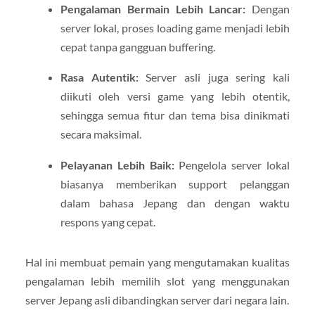
Pengalaman Bermain Lebih Lancar:
Dengan
server lokal, proses loading game menjadi lebih
cepat tanpa gangguan buffering.
Rasa Autentik:
Server asli juga sering kali
diikuti oleh versi game yang lebih otentik,
sehingga semua fitur dan tema bisa dinikmati
secara maksimal.
Pelayanan Lebih Baik:
Pengelola server lokal
biasanya memberikan support pelanggan
dalam bahasa Jepang dan dengan waktu
respons yang cepat.
Hal ini membuat pemain yang mengutamakan kualitas
pengalaman lebih memilih slot yang menggunakan
server Jepang asli dibandingkan server dari negara lain.