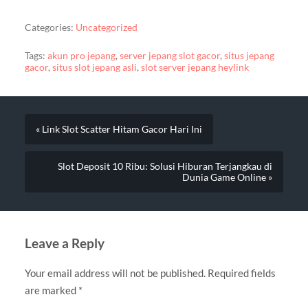
Categories:
Uncategorized
Tags:
akun pro jepang
,
server jepang slot gacor
,
situs jepang
gacor
,
situs slot jepang asli
,
slot server jepang heylink
« Link Slot Scatter Hitam Gacor Hari Ini
Slot Deposit 10 Ribu: Solusi Hiburan Terjangkau di
Dunia Game Online »
Leave a Reply
Your email address will not be published.
Required fields
are marked
*