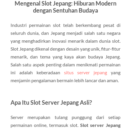
Mengenal Slot Jepang: Hiburan Modern
dengan Sentuhan Budaya
Industri permainan slot telah berkembang pesat di
seluruh dunia, dan Jepang menjadi salah satu negara
yang menghadirkan inovasi menarik dalam dunia slot.
Slot Jepang dikenal dengan desain yang unik, fitur-fitur
menarik, dan tema yang kaya akan budaya Jepang.
Salah satu aspek penting dalam menikmati permainan
ini adalah keberadaan
situs server jepang
yang
menjamin pengalaman bermain lebih lancar dan aman.
Apa Itu Slot Server Jepang Asli?
Server merupakan tulang punggung dari setiap
permainan online, termasuk slot.
Slot server Jepang