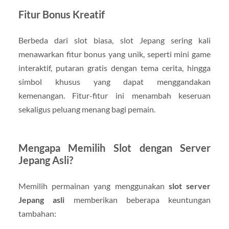
Fitur Bonus Kreatif
Berbeda dari slot biasa, slot Jepang sering kali
menawarkan fitur bonus yang unik, seperti mini game
interaktif, putaran gratis dengan tema cerita, hingga
simbol khusus yang dapat menggandakan
kemenangan. Fitur-fitur ini menambah keseruan
sekaligus peluang menang bagi pemain.
Mengapa Memilih Slot dengan Server
Jepang Asli?
Memilih permainan yang menggunakan
slot server
Jepang asli
memberikan beberapa keuntungan
tambahan: