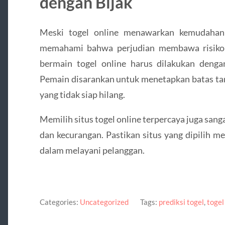
dengan Bijak
Meski togel online menawarkan kemudahan 
memahami bahwa perjudian membawa risiko k
bermain togel online harus dilakukan deng
Pemain disarankan untuk menetapkan batas ta
yang tidak siap hilang.
Memilih situs togel online terpercaya juga sanga
dan kecurangan. Pastikan situs yang dipilih me
dalam melayani pelanggan.
Categories:
Uncategorized
Tags:
prediksi togel
,
togel