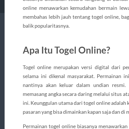
online menawarkan kemudahan bermain lewat j
membahas lebih jauh tentang togel online, bag
balik popularitasnya.
Apa Itu Togel Online?
Togel online merupakan versi digital dari p
selama ini dikenal masyarakat. Permainan in
nantinya akan keluar dalam undian resmi.
memasang angka secara daring melalui situs at
ini. Keunggulan utama dari togel online adalah
pasaran yang bisa dimainkan kapan saja dan di 
Permainan togel online biasanya menawarkan b