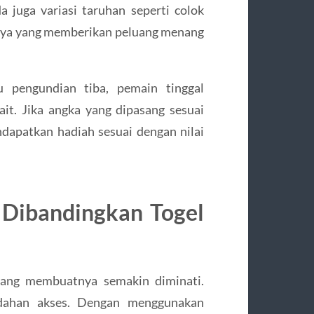
da juga variasi taruhan seperti colok
innya yang memberikan peluang menang
 pengundian tiba, pemain tinggal
ait. Jika angka yang dipasang sesuai
dapatkan hadiah sesuai dengan nilai
 Dibandingkan Togel
 yang membuatnya semakin diminati.
dahan akses. Dengan menggunakan