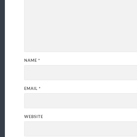
NAME
*
EMAIL
*
WEBSITE