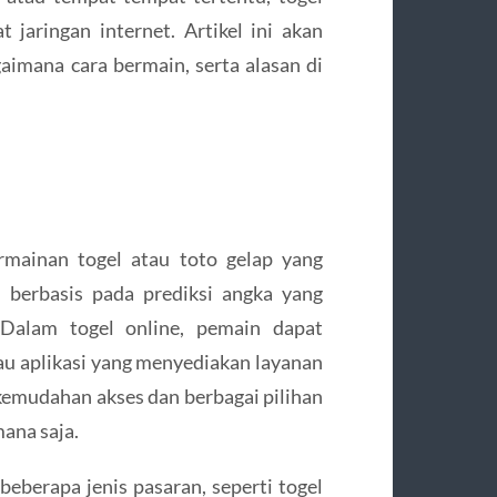
aringan internet. Artikel ini akan
aimana cara bermain, serta alasan di
ermainan togel atau toto gelap yang
i berbasis pada prediksi angka yang
 Dalam togel online, pemain dapat
au aplikasi yang menyediakan layanan
 kemudahan akses dan berbagai pilihan
mana saja.
eberapa jenis pasaran, seperti togel