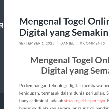
Mengenal Togel Onlin
RA.COM
Digital yang Semakin
SEPTEMBER 1, 2025
/
DANIEL
/
0 COMMENTS
Mengenal Togel Onl
Digital yang Sem
Perkembangan teknologi digital membawa pe
kehidupan, termasuk dalam dunia perjudian. S
banyak diminati adalah
situs togel terpercaya
.
biasanya dilakukan secara langsung di bandar