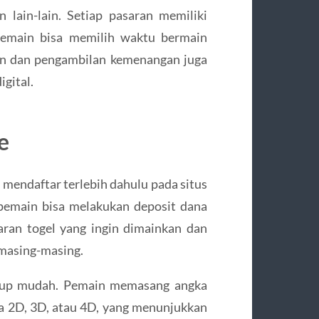
 lain-lain. Setiap pasaran memiliki
pemain bisa memilih waktu bermain
ran dan pengambilan kemenangan juga
gital.
e
 mendaftar terlebih dahulu pada situs
, pemain bisa melakukan deposit dana
saran togel yang ingin dimainkan dan
 masing-masing.
cukup mudah. Pemain memasang angka
a 2D, 3D, atau 4D, yang menunjukkan