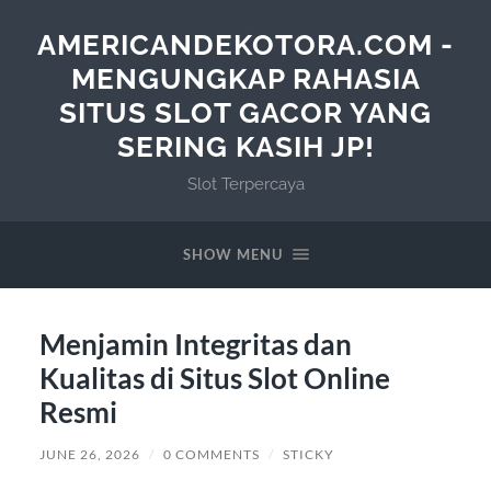
AMERICANDEKOTORA.COM -
MENGUNGKAP RAHASIA
SITUS SLOT GACOR YANG
SERING KASIH JP!
Slot Terpercaya
SHOW MENU
Menjamin Integritas dan
Kualitas di Situs Slot Online
Resmi
JUNE 26, 2026
/
0 COMMENTS
/
STICKY