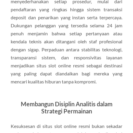
menyederhanakan setiap prosedur, mulai dari
pendaftaran yang ringkas hingga sistem transaksi
deposit dan penarikan yang instan serta terpercaya.
Dukungan pelanggan yang tersedia selama 24 jam
penuh menjamin bahwa setiap pertanyaan atau
kendala teknis akan ditangani oleh staf profesional
dengan sigap. Perpaduan antara stabilitas teknologi,
transparansi sistem, dan responsivitas layanan
menjadikan situs slot online resmi sebagai destinasi
yang paling dapat diandalkan bagi mereka yang
mencari kualitas hiburan tanpa kompromi.
Membangun Disiplin Analitis dalam
Strategi Permainan
Kesuksesan di situs slot online resmi bukan sekadar