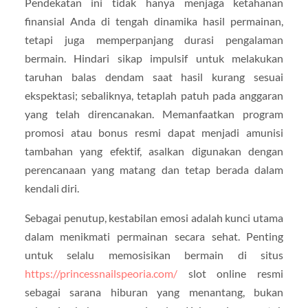
Pendekatan ini tidak hanya menjaga ketahanan
finansial Anda di tengah dinamika hasil permainan,
tetapi juga memperpanjang durasi pengalaman
bermain. Hindari sikap impulsif untuk melakukan
taruhan balas dendam saat hasil kurang sesuai
ekspektasi; sebaliknya, tetaplah patuh pada anggaran
yang telah direncanakan. Memanfaatkan program
promosi atau bonus resmi dapat menjadi amunisi
tambahan yang efektif, asalkan digunakan dengan
perencanaan yang matang dan tetap berada dalam
kendali diri.
Sebagai penutup, kestabilan emosi adalah kunci utama
dalam menikmati permainan secara sehat. Penting
untuk selalu memosisikan bermain di situs
https://princessnailspeoria.com/
slot online resmi
sebagai sarana hiburan yang menantang, bukan