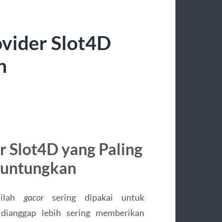
vider Slot4D
n
 Slot4D yang Paling
guntungkan
tilah
gacor
sering dipakai untuk
dianggap lebih sering memberikan