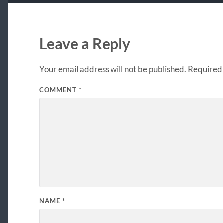
Leave a Reply
Your email address will not be published.
Required 
COMMENT
*
NAME
*