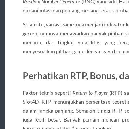
Random Number Generator
(RNG) yang adil. Hal 
dimanipulasi dan peluang menang tetap seimba
Selain itu, variasi game juga menjadi indikator 
gacor
umumnya menawarkan banyak pilihan slo
menarik, dan tingkat volatilitas yang be
menyesuaikan pilihan game dengan gaya bermain
Perhatikan RTP, Bonus, d
Faktor teknis seperti
Return to Player
(RTP) sa
Slot4D. RTP menunjukkan persentase teoret
dalam jangka panjang. Semakin tinggi RTP, se
juga lebih besar. Banyak pemain mencari pro
karena dianggap lebih “menguntungkan”.