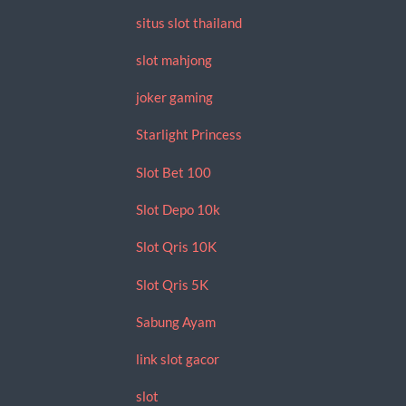
situs slot thailand
slot mahjong
joker gaming
Starlight Princess
Slot Bet 100
Slot Depo 10k
Slot Qris 10K
Slot Qris 5K
Sabung Ayam
link slot gacor
slot