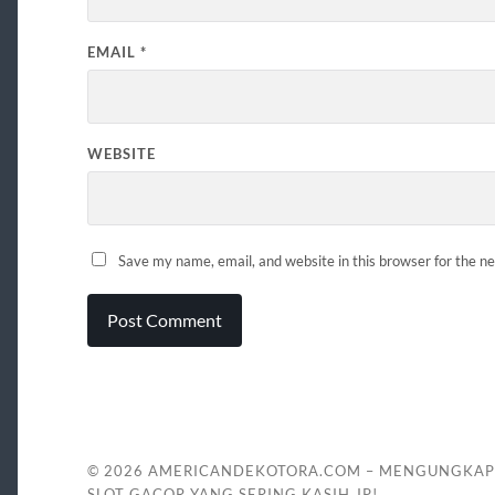
EMAIL
*
WEBSITE
Save my name, email, and website in this browser for the n
© 2026
AMERICANDEKOTORA.COM – MENGUNGKAP 
SLOT GACOR YANG SERING KASIH JP!