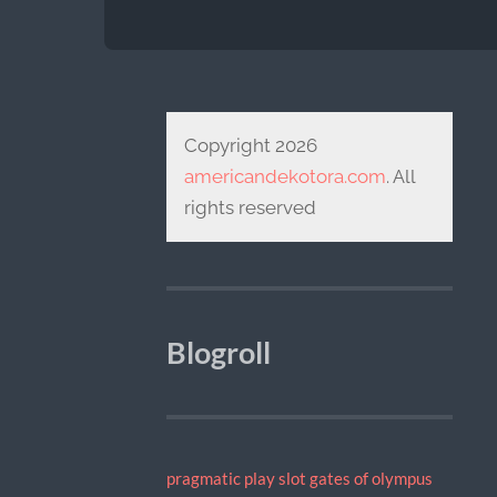
Copyright 2026
americandekotora.com
. All
rights reserved
Blogroll
pragmatic play slot gates of olympus