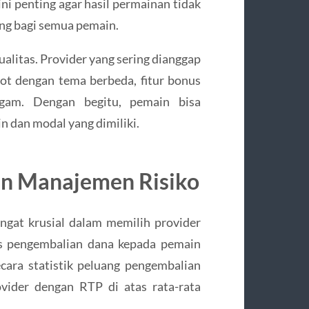
ini penting agar hasil permainan tidak
ng bagi semua pemain.
kualitas. Provider yang sering dianggap
t dengan tema berbeda, fitur bonus
ragam. Dengan begitu, pemain bisa
 dan modal yang dimiliki.
an Manajemen Risiko
ngat krusial dalam memilih provider
is pengembalian dana kepada pemain
cara statistik peluang pengembalian
vider dengan RTP di atas rata-rata