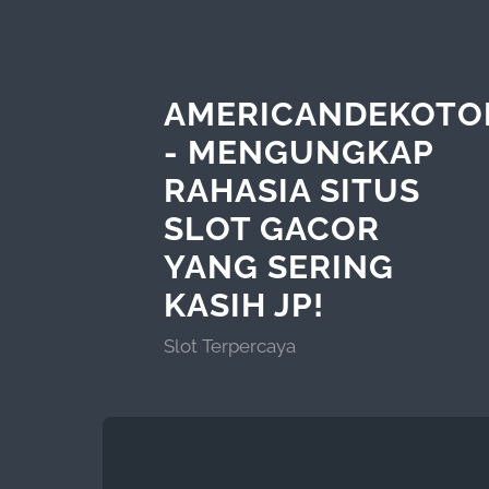
AMERICANDEKOTO
- MENGUNGKAP
RAHASIA SITUS
SLOT GACOR
YANG SERING
KASIH JP!
Slot Terpercaya