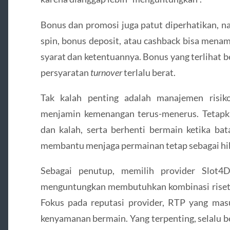
Bonus dan promosi juga patut diperhatikan, na
spin, bonus deposit, atau cashback bisa menam
syarat dan ketentuannya. Bonus yang terlihat 
persyaratan
turnover
terlalu berat.
Tak kalah penting adalah manajemen risiko
menjamin kemenangan terus-menerus. Tetapk
dan kalah, serta berhenti bermain ketika bat
membantu menjaga permainan tetap sebagai hib
Sebagai penutup, memilih provider Slot
menguntungkan membutuhkan kombinasi riset, 
Fokus pada reputasi provider, RTP yang masu
kenyamanan bermain. Yang terpenting, selalu 