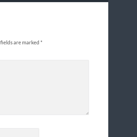
fields are marked
*