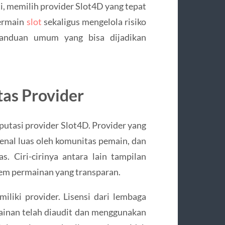
i, memilih provider Slot4D yang tepat
ermain
slot
sekaligus mengelola risiko
panduan umum yang bisa dijadikan
tas Provider
putasi provider Slot4D. Provider yang
kenal luas oleh komunitas pemain, dan
. Ciri-cirinya antara lain tampilan
stem permainan yang transparan.
imiliki provider. Lisensi dari lembaga
inan telah diaudit dan menggunakan