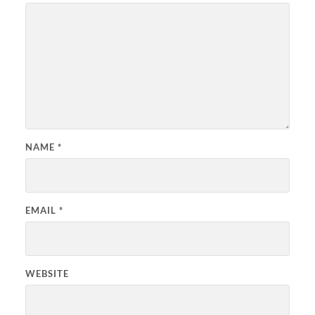
NAME
*
EMAIL
*
WEBSITE