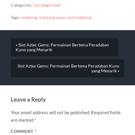
Categories:
Uncategorized
Tags:
mahjong
,
mahjong ways
,
slot mahjong
« Slot Aztec Gems: Permainan Bertema Peradaban
Kuno yang Menarik
Slot Aztec Gems: Permainan Bertema Peradaban Kuno
yang Menarik »
Leave a Reply
Your email address will not be published.
Required fields
are marked
*
COMMENT
*