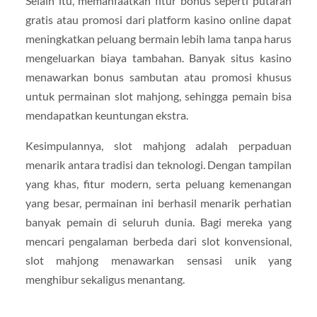
Selain itu, memanfaatkan fitur bonus seperti putaran
gratis atau promosi dari platform kasino online dapat
meningkatkan peluang bermain lebih lama tanpa harus
mengeluarkan biaya tambahan. Banyak situs kasino
menawarkan bonus sambutan atau promosi khusus
untuk permainan slot mahjong, sehingga pemain bisa
mendapatkan keuntungan ekstra.
Kesimpulannya, slot mahjong adalah perpaduan
menarik antara tradisi dan teknologi. Dengan tampilan
yang khas, fitur modern, serta peluang kemenangan
yang besar, permainan ini berhasil menarik perhatian
banyak pemain di seluruh dunia. Bagi mereka yang
mencari pengalaman berbeda dari slot konvensional,
slot mahjong menawarkan sensasi unik yang
menghibur sekaligus menantang.