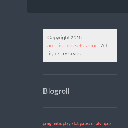
Copyright 2026
americandekotora.com
. All
rights reserved
Blogroll
pragmatic play slot gates of olympus