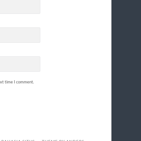
ext time I comment.