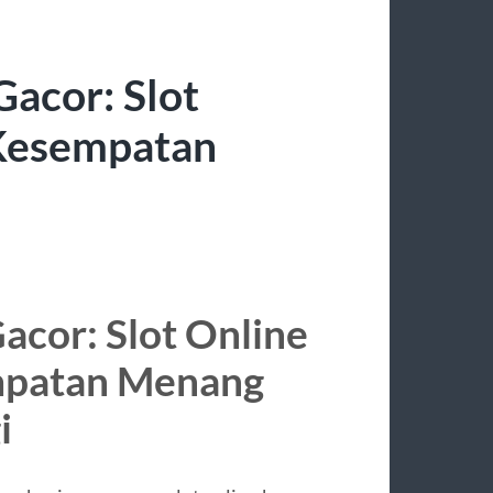
acor: Slot
 Kesempatan
acor: Slot Online
mpatan Menang
i