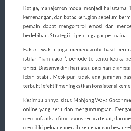
Ketiga, manajemen modal menjadi hal utama. T
kemenangan, dan batas kerugian sebelum berma
pemain dapat mengontrol emosi dan menceg
berlebihan. Strategi ini penting agar permaina
Faktor waktu juga memengaruhi hasil perm
istilah “jam gacor”, periode tertentu ketika 
tinggi. Biasanya dini hari atau pagi hari dian
lebih stabil. Meskipun tidak ada jaminan pas
terbukti efektif meningkatkan konsistensi kem
Kesimpulannya, situs Mahjong Ways Gacor me
online yang seru dan menguntungkan. Deng
memanfaatkan fitur bonus secara tepat, dan me
memiliki peluang meraih kemenangan besar se