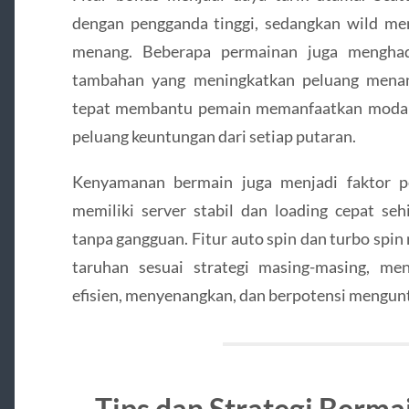
dengan pengganda tinggi, sedangkan wild m
menang. Beberapa permainan juga menghadi
tambahan yang meningkatkan peluang menan
tepat membantu pemain memanfaatkan modal
peluang keuntungan dari setiap putaran.
Kenyamanan bermain juga menjadi faktor p
memiliki server stabil dan loading cepat se
tanpa gangguan. Fitur auto spin dan turbo sp
taruhan sesuai strategi masing-masing, me
efisien, menyenangkan, dan berpotensi mengun
Tips dan Strategi Berma