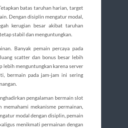
etapkan batas taruhan harian, target
in. Dengan disiplin mengatur modal,
ah kerugian besar akibat taruhan
n tetap stabil dan menguntungkan.
ainan. Banyak pemain percaya pada
peluang scatter dan bonus besar lebih
ggap lebih menguntungkan karena server
ti, bermain pada jam-jam ini sering
enangan.
nghadirkan pengalaman bermain slot
an memahami mekanisme permainan,
ngatur modal dengan disiplin, pemain
kaligus menikmati permainan dengan