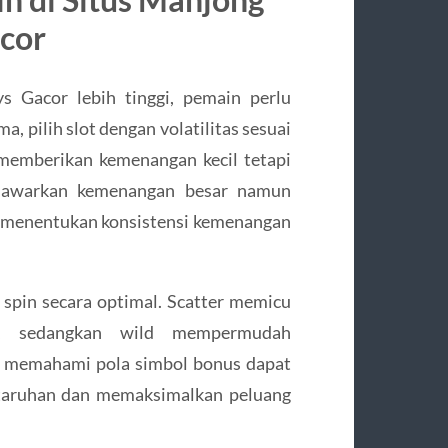
cor
 Gacor lebih tinggi, pemain perlu
, pilih slot dengan volatilitas sesuai
 memberikan kemenangan kecil tetapi
 menawarkan kemenangan besar namun
t menentukan konsistensi kemenangan
e spin secara optimal. Scatter memicu
gi, sedangkan wild mempermudah
g memahami pola simbol bonus dapat
taruhan dan memaksimalkan peluang