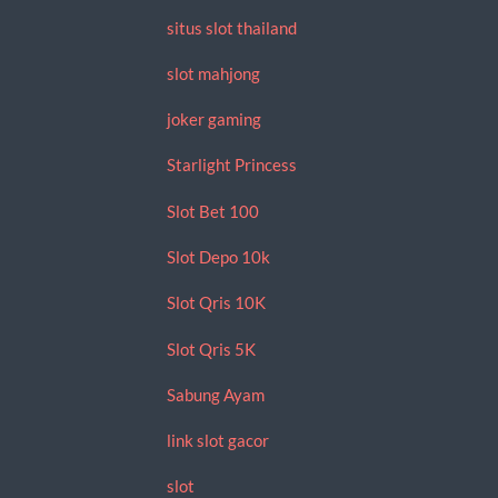
situs slot thailand
slot mahjong
joker gaming
Starlight Princess
Slot Bet 100
Slot Depo 10k
Slot Qris 10K
Slot Qris 5K
Sabung Ayam
link slot gacor
slot