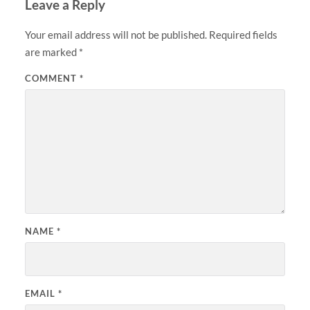
Leave a Reply
Your email address will not be published.
Required fields
are marked
*
COMMENT
*
NAME
*
EMAIL
*