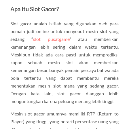
Apa Itu Slot Gacor?
Slot gacor adalah istilah yang digunakan oleh para
pemain judi online untuk menyebut mesin slot yang
sedang “
slot pusatgame
” atau memberikan
kemenangan lebih sering dalam waktu tertentu.
Meskipun tidak ada cara pasti untuk memprediksi
kapan sebuah mesin slot akan memberikan
kemenangan besar, banyak pemain percaya bahwa ada
pola tertentu yang dapat membantu mereka
menentukan mesin slot mana yang sedang gacor.
Dengan kata lain, slot gacor dianggap lebih
menguntungkan karena peluang menang lebih tinggi.
Mesin slot gacor umumnya memiliki RTP (Return to
Player) yang tinggi, yang berarti persentase uang yang