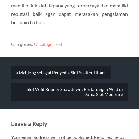
memilih link slot Jepang yang terpercaya dan memiliki
reputasi baik agar dapat merasakan pengalaman
bermain terbaik.
Categories:
Uncategorized
« Mahjong sebagai Penyedia Slot Scatter Hitam
Slot Wild Bounty Showdown: Pertarungan Wild di
Dunia Slot Modern »
Leave a Reply
Your email address will not be published.
Required fields