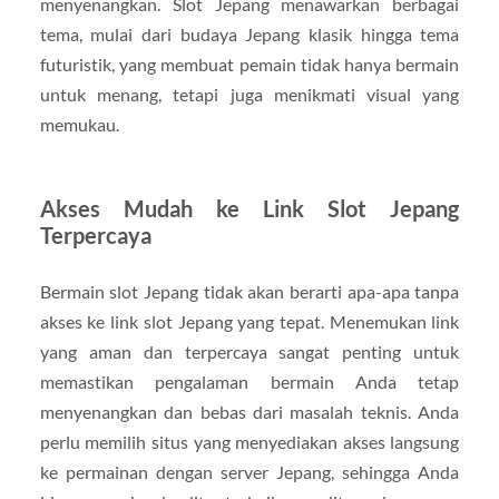
menyenangkan. Slot Jepang menawarkan berbagai
tema, mulai dari budaya Jepang klasik hingga tema
futuristik, yang membuat pemain tidak hanya bermain
untuk menang, tetapi juga menikmati visual yang
memukau.
Akses Mudah ke Link Slot Jepang
Terpercaya
Bermain slot Jepang tidak akan berarti apa-apa tanpa
akses ke link slot Jepang yang tepat. Menemukan link
yang aman dan terpercaya sangat penting untuk
memastikan pengalaman bermain Anda tetap
menyenangkan dan bebas dari masalah teknis. Anda
perlu memilih situs yang menyediakan akses langsung
ke permainan dengan server Jepang, sehingga Anda