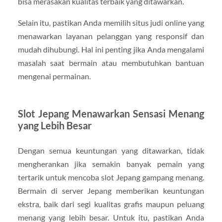
bisa merasakan kualitas terbaik yang ditawarkan.
Selain itu, pastikan Anda memilih situs judi online yang
menawarkan layanan pelanggan yang responsif dan
mudah dihubungi. Hal ini penting jika Anda mengalami
masalah saat bermain atau membutuhkan bantuan
mengenai permainan.
Slot Jepang Menawarkan Sensasi Menang
yang Lebih Besar
Dengan semua keuntungan yang ditawarkan, tidak
mengherankan jika semakin banyak pemain yang
tertarik untuk mencoba slot Jepang gampang menang.
Bermain di server Jepang memberikan keuntungan
ekstra, baik dari segi kualitas grafis maupun peluang
menang yang lebih besar. Untuk itu, pastikan Anda