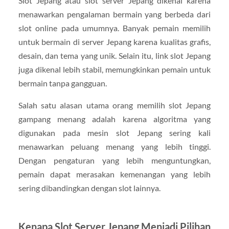
Slot Jepang atau slot server Jepang dikenal karena
menawarkan pengalaman bermain yang berbeda dari
slot online pada umumnya. Banyak pemain memilih
untuk bermain di server Jepang karena kualitas grafis,
desain, dan tema yang unik. Selain itu, link slot Jepang
juga dikenal lebih stabil, memungkinkan pemain untuk
bermain tanpa gangguan.
Salah satu alasan utama orang memilih slot Jepang
gampang menang adalah karena algoritma yang
digunakan pada mesin slot Jepang sering kali
menawarkan peluang menang yang lebih tinggi.
Dengan pengaturan yang lebih menguntungkan,
pemain dapat merasakan kemenangan yang lebih
sering dibandingkan dengan slot lainnya.
Kenapa Slot Server Jepang Menjadi Pilihan