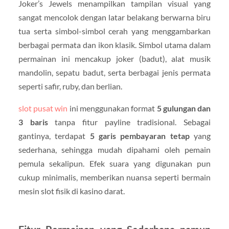
Joker’s Jewels menampilkan tampilan visual yang
sangat mencolok dengan latar belakang berwarna biru
tua serta simbol-simbol cerah yang menggambarkan
berbagai permata dan ikon klasik. Simbol utama dalam
permainan ini mencakup joker (badut), alat musik
mandolin, sepatu badut, serta berbagai jenis permata
seperti safir, ruby, dan berlian.
slot pusat win
ini menggunakan format
5 gulungan dan
3 baris
tanpa fitur payline tradisional. Sebagai
gantinya, terdapat
5 garis pembayaran tetap
yang
sederhana, sehingga mudah dipahami oleh pemain
pemula sekalipun. Efek suara yang digunakan pun
cukup minimalis, memberikan nuansa seperti bermain
mesin slot fisik di kasino darat.