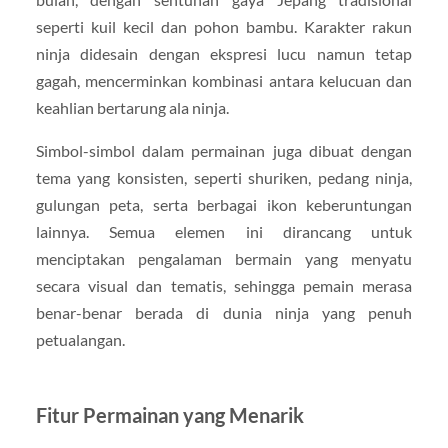
seperti kuil kecil dan pohon bambu. Karakter rakun
ninja didesain dengan ekspresi lucu namun tetap
gagah, mencerminkan kombinasi antara kelucuan dan
keahlian bertarung ala ninja.
Simbol-simbol dalam permainan juga dibuat dengan
tema yang konsisten, seperti shuriken, pedang ninja,
gulungan peta, serta berbagai ikon keberuntungan
lainnya. Semua elemen ini dirancang untuk
menciptakan pengalaman bermain yang menyatu
secara visual dan tematis, sehingga pemain merasa
benar-benar berada di dunia ninja yang penuh
petualangan.
Fitur Permainan yang Menarik