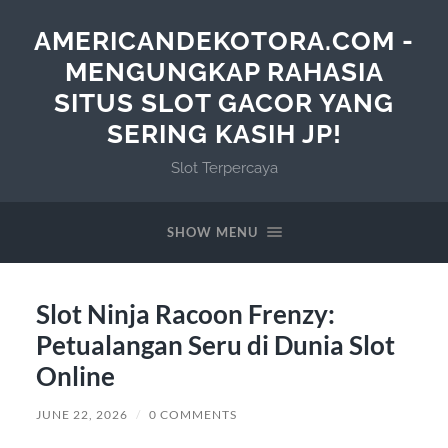
AMERICANDEKOTORA.COM -
MENGUNGKAP RAHASIA
SITUS SLOT GACOR YANG
SERING KASIH JP!
Slot Terpercaya
SHOW MENU
Slot Ninja Racoon Frenzy:
Petualangan Seru di Dunia Slot
Online
JUNE 22, 2026
/
0 COMMENTS