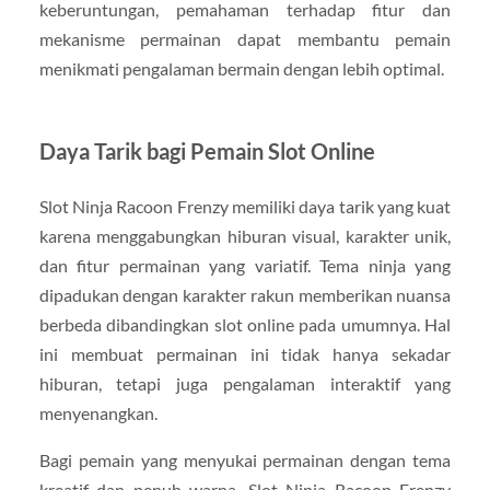
keberuntungan, pemahaman terhadap fitur dan
mekanisme permainan dapat membantu pemain
menikmati pengalaman bermain dengan lebih optimal.
Daya Tarik bagi Pemain Slot Online
Slot Ninja Racoon Frenzy memiliki daya tarik yang kuat
karena menggabungkan hiburan visual, karakter unik,
dan fitur permainan yang variatif. Tema ninja yang
dipadukan dengan karakter rakun memberikan nuansa
berbeda dibandingkan slot online pada umumnya. Hal
ini membuat permainan ini tidak hanya sekadar
hiburan, tetapi juga pengalaman interaktif yang
menyenangkan.
Bagi pemain yang menyukai permainan dengan tema
kreatif dan penuh warna, Slot Ninja Racoon Frenzy