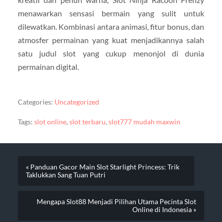
menawarkan sensasi bermain yang sulit untuk
dilewatkan. Kombinasi antara animasi, fitur bonus, dan
atmosfer permainan yang kuat menjadikannya salah
satu judul slot yang cukup menonjol di dunia
permainan digital.
Categories:
Uncategorized
Tags:
slot online
,
slot terbaru
,
slot777 mudah maxwin
« Panduan Gacor Main Slot Starlight Princess: Trik
Taklukkan Sang Tuan Putri
Mengapa Slot88 Menjadi Pilihan Utama Pecinta Slot
Online di Indonesia »