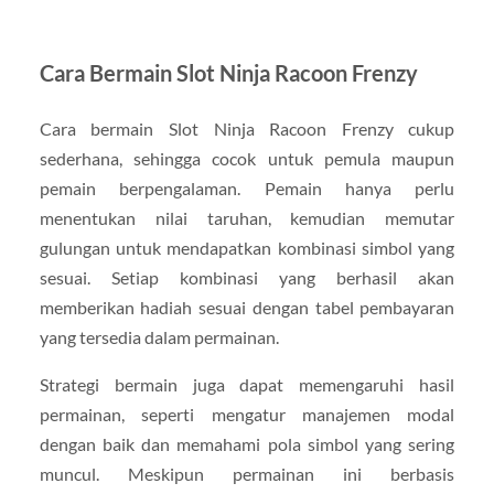
Cara Bermain Slot Ninja Racoon Frenzy
Cara bermain Slot Ninja Racoon Frenzy cukup
sederhana, sehingga cocok untuk pemula maupun
pemain berpengalaman. Pemain hanya perlu
menentukan nilai taruhan, kemudian memutar
gulungan untuk mendapatkan kombinasi simbol yang
sesuai. Setiap kombinasi yang berhasil akan
memberikan hadiah sesuai dengan tabel pembayaran
yang tersedia dalam permainan.
Strategi bermain juga dapat memengaruhi hasil
permainan, seperti mengatur manajemen modal
dengan baik dan memahami pola simbol yang sering
muncul. Meskipun permainan ini berbasis